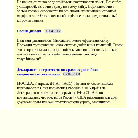
На нашем сайте после долгой паузы восстановлен поиск. Поиск без
ухищирений, зато ищет сразу по всему сайту. Нормально ищет
только слова и словсочетания без знаков припенания и сложной
морфолотии. Отдельное спасибо dplspider.ru за предоставленный
Наш сайт развивается. Мы сделали новое офрмление сайту.
Проходит тестирование новая система добавления компаний. Теперь
это не просто каталог, скоро любая компания в несколько кликов
мышки сможет создать себе полноценный сайт вида
vasya.himza.ru!!!
МОСКВА, 7 апреля. (ИТАР-ТАСС). По итогам состоявшихся
переговоров в Сочи президенты России и США приняли
Декларацию о стратегических рамках. РФ и США вновь
подтверждают, что эра, когда Россия и США рассматривали друг