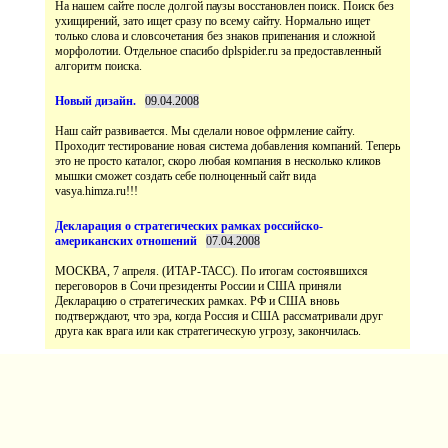
На нашем сайте после долгой паузы восстановлен поиск. Поиск без
ухищирений, зато ищет сразу по всему сайту. Нормально ищет
только слова и словсочетания без знаков припенания и сложной
морфолотии. Отдельное спасибо dplspider.ru за предоставленный
Наш сайт развивается. Мы сделали новое офрмление сайту.
Проходит тестирование новая система добавления компаний. Теперь
это не просто каталог, скоро любая компания в несколько кликов
мышки сможет создать себе полноценный сайт вида
vasya.himza.ru!!!
МОСКВА, 7 апреля. (ИТАР-ТАСС). По итогам состоявшихся
переговоров в Сочи президенты России и США приняли
Декларацию о стратегических рамках. РФ и США вновь
подтверждают, что эра, когда Россия и США рассматривали друг