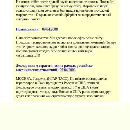
На нашем сайте после долгой паузы восстановлен поиск. Поиск без
ухищирений, зато ищет сразу по всему сайту. Нормально ищет
только слова и словсочетания без знаков припенания и сложной
морфолотии. Отдельное спасибо dplspider.ru за предоставленный
Наш сайт развивается. Мы сделали новое офрмление сайту.
Проходит тестирование новая система добавления компаний. Теперь
это не просто каталог, скоро любая компания в несколько кликов
мышки сможет создать себе полноценный сайт вида
vasya.himza.ru!!!
МОСКВА, 7 апреля. (ИТАР-ТАСС). По итогам состоявшихся
переговоров в Сочи президенты России и США приняли
Декларацию о стратегических рамках. РФ и США вновь
подтверждают, что эра, когда Россия и США рассматривали друг