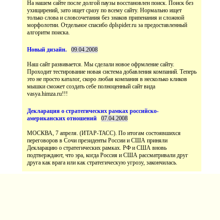
На нашем сайте после долгой паузы восстановлен поиск. Поиск без
ухищирений, зато ищет сразу по всему сайту. Нормально ищет
только слова и словсочетания без знаков припенания и сложной
морфолотии. Отдельное спасибо dplspider.ru за предоставленный
Наш сайт развивается. Мы сделали новое офрмление сайту.
Проходит тестирование новая система добавления компаний. Теперь
это не просто каталог, скоро любая компания в несколько кликов
мышки сможет создать себе полноценный сайт вида
vasya.himza.ru!!!
МОСКВА, 7 апреля. (ИТАР-ТАСС). По итогам состоявшихся
переговоров в Сочи президенты России и США приняли
Декларацию о стратегических рамках. РФ и США вновь
подтверждают, что эра, когда Россия и США рассматривали друг