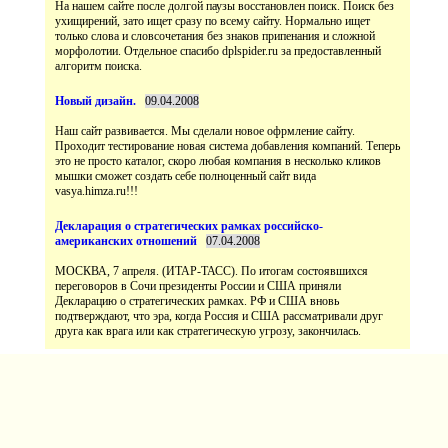
На нашем сайте после долгой паузы восстановлен поиск. Поиск без
ухищирений, зато ищет сразу по всему сайту. Нормально ищет
только слова и словсочетания без знаков припенания и сложной
морфолотии. Отдельное спасибо dplspider.ru за предоставленный
Наш сайт развивается. Мы сделали новое офрмление сайту.
Проходит тестирование новая система добавления компаний. Теперь
это не просто каталог, скоро любая компания в несколько кликов
мышки сможет создать себе полноценный сайт вида
vasya.himza.ru!!!
МОСКВА, 7 апреля. (ИТАР-ТАСС). По итогам состоявшихся
переговоров в Сочи президенты России и США приняли
Декларацию о стратегических рамках. РФ и США вновь
подтверждают, что эра, когда Россия и США рассматривали друг