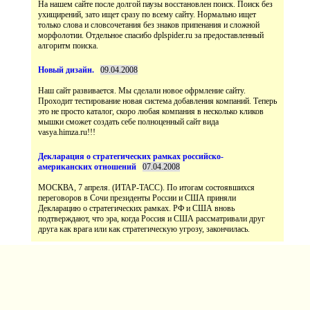
На нашем сайте после долгой паузы восстановлен поиск. Поиск без
ухищирений, зато ищет сразу по всему сайту. Нормально ищет
только слова и словсочетания без знаков припенания и сложной
морфолотии. Отдельное спасибо dplspider.ru за предоставленный
Наш сайт развивается. Мы сделали новое офрмление сайту.
Проходит тестирование новая система добавления компаний. Теперь
это не просто каталог, скоро любая компания в несколько кликов
мышки сможет создать себе полноценный сайт вида
vasya.himza.ru!!!
МОСКВА, 7 апреля. (ИТАР-ТАСС). По итогам состоявшихся
переговоров в Сочи президенты России и США приняли
Декларацию о стратегических рамках. РФ и США вновь
подтверждают, что эра, когда Россия и США рассматривали друг