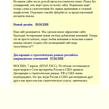
На нашем сайте после долгой паузы восстановлен поиск. Поиск без
ухищирений, зато ищет сразу по всему сайту. Нормально ищет
только слова и словсочетания без знаков припенания и сложной
морфолотии. Отдельное спасибо dplspider.ru за предоставленный
Наш сайт развивается. Мы сделали новое офрмление сайту.
Проходит тестирование новая система добавления компаний. Теперь
это не просто каталог, скоро любая компания в несколько кликов
мышки сможет создать себе полноценный сайт вида
vasya.himza.ru!!!
МОСКВА, 7 апреля. (ИТАР-ТАСС). По итогам состоявшихся
переговоров в Сочи президенты России и США приняли
Декларацию о стратегических рамках. РФ и США вновь
подтверждают, что эра, когда Россия и США рассматривали друг