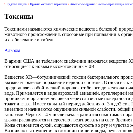
/
/
/
/
Токсинами называются химические вещества белковой природ
животного происхождения, способные при попадании в орган
В армии США на табельном снабжении находятся вещества Х
Вещество ХR—ботулинический токсин бактериального происх
вызывает тяжелое поражение нервной системы. Относится к 
представляет собой мелкий порошок от белого до желтовато-ко
воде. Применяется в виде аэрозолей авиацией, артиллерией и
проникает в организм человека через слизистые поверхности
тракт и глаза. Имеет скрытый период действия от 3 ч до2 сут
внезапно и начинаются ощущением сильной слабости, общей 
запорами. Через 3—4 ч после начала развития симптомов пор
зрачки расширяются и перестают реагировать на свет. Зрение н
Кожа становится сухой, ощущаются сухость во рту и чувство 
Возникают затруднения в глотании пищи и воды, речь станови