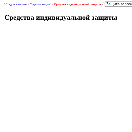
/
/
/
/