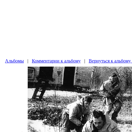
Альбомы
|
Комментарии к альбому
|
Вернуться к альбому