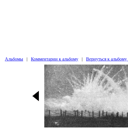
Альбомы
|
Комментарии к альбому
|
Вернуться к альбому