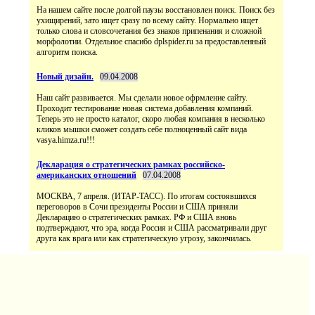
На нашем сайте после долгой паузы восстановлен поиск. Поиск без
ухищирений, зато ищет сразу по всему сайту. Нормально ищет
только слова и словсочетания без знаков припенания и сложной
морфолотии. Отдельное спасибо dplspider.ru за предоставленный
алгоритм поиска.
Новый дизайн.
09.04.2008
Наш сайт развивается. Мы сделали новое офрмление сайту.
Проходит тестирование новая система добавления компаний.
Теперь это не просто каталог, скоро любая компания в несколько
кликов мышки сможет создать себе полноценный сайт вида
vasya.himza.ru!!!
Декларация о стратегических рамках российско-
американских отношений
07.04.2008
МОСКВА, 7 апреля. (ИТАР-ТАСС). По итогам состоявшихся
переговоров в Сочи президенты России и США приняли
Декларацию о стратегических рамках. РФ и США вновь
подтверждают, что эра, когда Россия и США рассматривали друг
друга как врага или как стратегическую угрозу, закончилась.