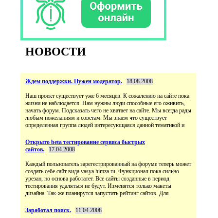
НОВОСТИ
Ждем поддержки. Нужен модератор.
18.08.2008
Наш проект существует уже 6 месяцев. К сожалению на сайте пока
жизни не наблюдается. Нам нужны люди способные его оживить,
начать форум. Подсказать чего не хватает на сайте. Мы всегда рады
любым пожеланиям и советам. Мы знаем что существует
определенная группа людей интересующаяся данной тематикой и
Открыто beta тестирование сервиса быстрых
сайтов.
17.04.2008
Каждый пользователь зарегестрированный на форуме теперь может
создать себе сайт вида vasya.himza.ru. Функционал пока сильно
урезан, но основа работатет. Все сайты созданные в период
тестирования удаляться не будут. Изменятся только макеты
дизайна. Так-же планирутся запустить рейтинг сайтов. Для
Заработал поиск.
11.04.2008