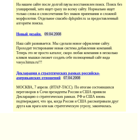
На нашем сайте после долгой паузы восстановлен поиск. Поиск без
ухищирений, зато ищет сразу по всему сайту. Нормально ищет
только слова и словсочетания без знаков припенания и сложной
морфолотии. Отдельное спасибо dplspider.ru за предоставленный
алгоритм поиска.
Новый дизайн.
09.04.2008
Наш сайт развивается. Мы сделали новое офрмление сайту.
Проходит тестирование новая система добавления компаний.
Теперь это не просто каталог, скоро любая компания в несколько
кликов мышки сможет создать себе полноценный сайт вида
vasya.himza.ru!!!
Декларация о стратегических рамках российско-
американских отношений
07.04.2008
МОСКВА, 7 апреля. (ИТАР-ТАСС). По итогам состоявшихся
переговоров в Сочи президенты России и США приняли
Декларацию о стратегических рамках. РФ и США вновь
подтверждают, что эра, когда Россия и США рассматривали друг
друга как врага или как стратегическую угрозу, закончилась.