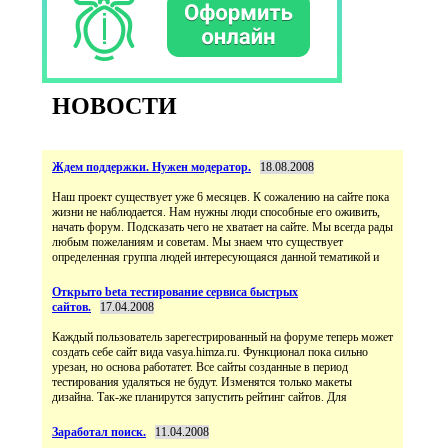
НОВОСТИ
Ждем поддержки. Нужен модератор.
18.08.2008
Наш проект существует уже 6 месяцев. К сожалению на сайте пока
жизни не наблюдается. Нам нужны люди способные его оживить,
начать форум. Подсказать чего не хватает на сайте. Мы всегда рады
любым пожеланиям и советам. Мы знаем что существует
определенная группа людей интересующаяся данной тематикой и
Открыто beta тестирование сервиса быстрых
сайтов.
17.04.2008
Каждый пользователь зарегестрированный на форуме теперь может
создать себе сайт вида vasya.himza.ru. Функционал пока сильно
урезан, но основа работатет. Все сайты созданные в период
тестирования удаляться не будут. Изменятся только макеты
дизайна. Так-же планирутся запустить рейтинг сайтов. Для
Заработал поиск.
11.04.2008