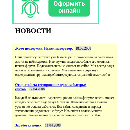
НОВОСТИ
Ждем поддержки. Нужен модератор.
18.08.2008
Наш проект существует уже 6 месяцев. К сожалению на сайте пока
жизни не наблюдается. Нам нужны люди способные его оживить,
начать форум. Подсказать чего не хватает на сайте. Мы всегда рады
любым пожеланиям и советам. Мы знаем что существует
определенная группа людей интересующаяся данной тематикой и
Открыто beta тестирование сервиса быстрых
сайтов.
17.04.2008
Каждый пользователь зарегестрированный на форуме теперь может
создать себе сайт вида vasya.himza.ru. Функционал пока сильно
урезан, но основа работатет. Все сайты созданные в период
тестирования удаляться не будут. Изменятся только макеты
дизайна. Так-же планирутся запустить рейтинг сайтов. Для
Заработал поиск.
11.04.2008