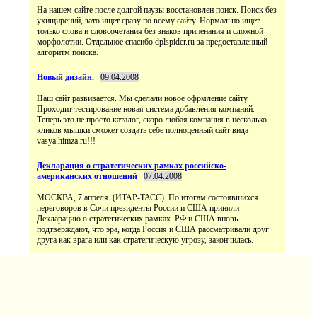
На нашем сайте после долгой паузы восстановлен поиск. Поиск без
ухищирений, зато ищет сразу по всему сайту. Нормально ищет
только слова и словсочетания без знаков припенания и сложной
морфолотии. Отдельное спасибо dplspider.ru за предоставленный
алгоритм поиска.
Новый дизайн.
09.04.2008
Наш сайт развивается. Мы сделали новое офрмление сайту.
Проходит тестирование новая система добавления компаний.
Теперь это не просто каталог, скоро любая компания в несколько
кликов мышки сможет создать себе полноценный сайт вида
vasya.himza.ru!!!
Декларация о стратегических рамках российско-
американских отношений
07.04.2008
МОСКВА, 7 апреля. (ИТАР-ТАСС). По итогам состоявшихся
переговоров в Сочи президенты России и США приняли
Декларацию о стратегических рамках. РФ и США вновь
подтверждают, что эра, когда Россия и США рассматривали друг
друга как врага или как стратегическую угрозу, закончилась.