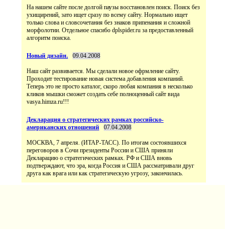
На нашем сайте после долгой паузы восстановлен поиск. Поиск без
ухищирений, зато ищет сразу по всему сайту. Нормально ищет
только слова и словсочетания без знаков припенания и сложной
морфолотии. Отдельное спасибо dplspider.ru за предоставленный
алгоритм поиска.
Новый дизайн.
09.04.2008
Наш сайт развивается. Мы сделали новое офрмление сайту.
Проходит тестирование новая система добавления компаний.
Теперь это не просто каталог, скоро любая компания в несколько
кликов мышки сможет создать себе полноценный сайт вида
vasya.himza.ru!!!
Декларация о стратегических рамках российско-
американских отношений
07.04.2008
МОСКВА, 7 апреля. (ИТАР-ТАСС). По итогам состоявшихся
переговоров в Сочи президенты России и США приняли
Декларацию о стратегических рамках. РФ и США вновь
подтверждают, что эра, когда Россия и США рассматривали друг
друга как врага или как стратегическую угрозу, закончилась.