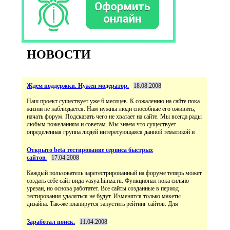
НОВОСТИ
Ждем поддержки. Нужен модератор.
18.08.2008
Наш проект существует уже 6 месяцев. К сожалению на сайте пока
жизни не наблюдается. Нам нужны люди способные его оживить,
начать форум. Подсказать чего не хватает на сайте. Мы всегда рады
любым пожеланиям и советам. Мы знаем что существует
определенная группа людей интересующаяся данной тематикой и
Открыто beta тестирование сервиса быстрых
сайтов.
17.04.2008
Каждый пользователь зарегестрированный на форуме теперь может
создать себе сайт вида vasya.himza.ru. Функционал пока сильно
урезан, но основа работатет. Все сайты созданные в период
тестирования удаляться не будут. Изменятся только макеты
дизайна. Так-же планирутся запустить рейтинг сайтов. Для
Заработал поиск.
11.04.2008