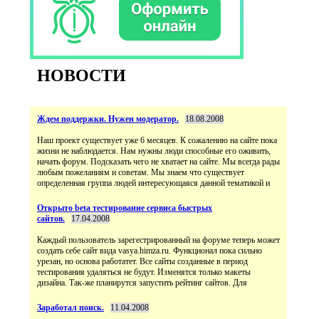
НОВОСТИ
Ждем поддержки. Нужен модератор.
18.08.2008
Наш проект существует уже 6 месяцев. К сожалению на сайте пока
жизни не наблюдается. Нам нужны люди способные его оживить,
начать форум. Подсказать чего не хватает на сайте. Мы всегда рады
любым пожеланиям и советам. Мы знаем что существует
определенная группа людей интересующаяся данной тематикой и
Открыто beta тестирование сервиса быстрых
сайтов.
17.04.2008
Каждый пользователь зарегестрированный на форуме теперь может
создать себе сайт вида vasya.himza.ru. Функционал пока сильно
урезан, но основа работатет. Все сайты созданные в период
тестирования удаляться не будут. Изменятся только макеты
дизайна. Так-же планирутся запустить рейтинг сайтов. Для
Заработал поиск.
11.04.2008