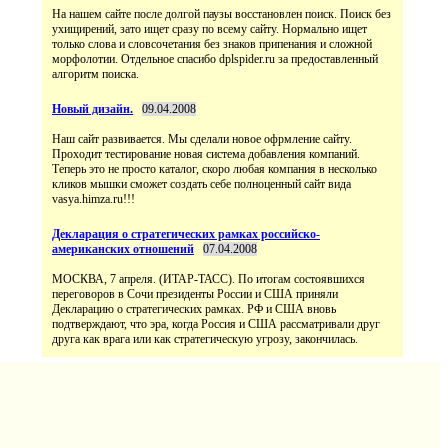
На нашем сайте после долгой паузы восстановлен поиск. Поиск без
ухищирений, зато ищет сразу по всему сайту. Нормально ищет
только слова и словсочетания без знаков припенания и сложной
морфолотии. Отдельное спасибо dplspider.ru за предоставленный
алгоритм поиска.
Новый дизайн.
09.04.2008
Наш сайт развивается. Мы сделали новое офрмление сайту.
Проходит тестирование новая система добавления компаний.
Теперь это не просто каталог, скоро любая компания в несколько
кликов мышки сможет создать себе полноценный сайт вида
vasya.himza.ru!!!
Декларация о стратегических рамках российско-
американских отношений
07.04.2008
МОСКВА, 7 апреля. (ИТАР-ТАСС). По итогам состоявшихся
переговоров в Сочи президенты России и США приняли
Декларацию о стратегических рамках. РФ и США вновь
подтверждают, что эра, когда Россия и США рассматривали друг
друга как врага или как стратегическую угрозу, закончилась.