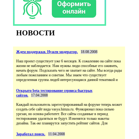
НОВОСТИ
Ждем поддержки. Нужен модератор.
18.08.2008
Наш проект существует уже 6 месяцев. К сожалению на сайте пока
жизни не наблюдается. Нам нужны люди способные его оживить,
начать форум. Подсказать чего не хватает на сайте. Мы всегда рады
любым пожеланиям и советам. Мы знаем что существует
определенная группа людей интересующаяся данной тематикой и
Открыто beta тестирование сервиса быстрых
сайтов.
17.04.2008
Каждый пользователь зарегестрированный на форуме теперь может
создать себе сайт вида vasya.himza.ru. Функционал пока сильно
урезан, но основа работатет. Все сайты созданные в период
тестирования удаляться не будут. Изменятся только макеты
дизайна. Так-же планирутся запустить рейтинг сайтов. Для
Заработал поиск.
11.04.2008