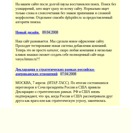
На нашем сайте после долгой паузы восстановлен поиск. Поиск без
ухищирений, зато ищет сразу по всему сайту. Нормально ищет
только слова и словсочетания без знаков припенания и сложной
морфолотии. Отдельное спасибо dplspider.ru за предоставленный
алгоритм поиска.
Новый дизайн.
09.04.2008
Наш сайт развивается. Мы сделали новое офрмление сайту.
Проходит тестирование новая система добавления компаний.
Теперь это не просто каталог, скоро любая компания в несколько
кликов мышки сможет создать себе полноценный сайт вида
vasya.himza.ru!!!
Декларация о стратегических рамках российско-
американских отношений
07.04.2008
МОСКВА, 7 апреля. (ИТАР-ТАСС). По итогам состоявшихся
переговоров в Сочи президенты России и США приняли
Декларацию о стратегических рамках. РФ и США вновь
подтверждают, что эра, когда Россия и США рассматривали друг
друга как врага или как стратегическую угрозу, закончилась.