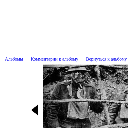
Альбомы
|
Комментарии к альбому
|
Вернуться к альбому