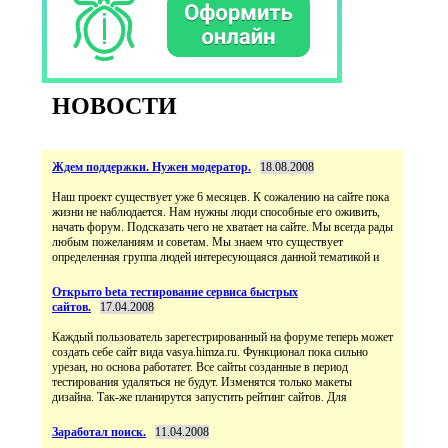
НОВОСТИ
Ждем поддержки. Нужен модератор.
18.08.2008
Наш проект существует уже 6 месяцев. К сожалению на сайте пока
жизни не наблюдается. Нам нужны люди способные его оживить,
начать форум. Подсказать чего не хватает на сайте. Мы всегда рады
любым пожеланиям и советам. Мы знаем что существует
определенная группа людей интересующаяся данной тематикой и
Открыто beta тестирование сервиса быстрых
сайтов.
17.04.2008
Каждый пользователь зарегестрированный на форуме теперь может
создать себе сайт вида vasya.himza.ru. Функционал пока сильно
урезан, но основа работатет. Все сайты созданные в период
тестирования удаляться не будут. Изменятся только макеты
дизайна. Так-же планирутся запустить рейтинг сайтов. Для
Заработал поиск.
11.04.2008