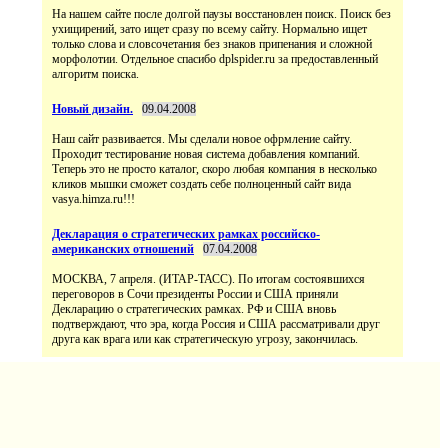
На нашем сайте после долгой паузы восстановлен поиск. Поиск без
ухищирений, зато ищет сразу по всему сайту. Нормально ищет
только слова и словсочетания без знаков припенания и сложной
морфолотии. Отдельное спасибо dplspider.ru за предоставленный
алгоритм поиска.
Новый дизайн.
09.04.2008
Наш сайт развивается. Мы сделали новое офрмление сайту.
Проходит тестирование новая система добавления компаний.
Теперь это не просто каталог, скоро любая компания в несколько
кликов мышки сможет создать себе полноценный сайт вида
vasya.himza.ru!!!
Декларация о стратегических рамках российско-
американских отношений
07.04.2008
МОСКВА, 7 апреля. (ИТАР-ТАСС). По итогам состоявшихся
переговоров в Сочи президенты России и США приняли
Декларацию о стратегических рамках. РФ и США вновь
подтверждают, что эра, когда Россия и США рассматривали друг
друга как врага или как стратегическую угрозу, закончилась.