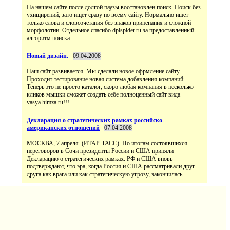
На нашем сайте после долгой паузы восстановлен поиск. Поиск без
ухищирений, зато ищет сразу по всему сайту. Нормально ищет
только слова и словсочетания без знаков припенания и сложной
морфолотии. Отдельное спасибо dplspider.ru за предоставленный
алгоритм поиска.
Новый дизайн.
09.04.2008
Наш сайт развивается. Мы сделали новое офрмление сайту.
Проходит тестирование новая система добавления компаний.
Теперь это не просто каталог, скоро любая компания в несколько
кликов мышки сможет создать себе полноценный сайт вида
vasya.himza.ru!!!
Декларация о стратегических рамках российско-
американских отношений
07.04.2008
МОСКВА, 7 апреля. (ИТАР-ТАСС). По итогам состоявшихся
переговоров в Сочи президенты России и США приняли
Декларацию о стратегических рамках. РФ и США вновь
подтверждают, что эра, когда Россия и США рассматривали друг
друга как врага или как стратегическую угрозу, закончилась.