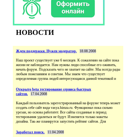
НОВОСТИ
Ждем поддержки. Нужен модератор.
18.08.2008
Наш проект существует уже 6 месяцев. К сожалению на сайте пока
жизни не наблюдается. Нам нужны люди способные его оживить,
начать форум. Подсказать чего не хватает на сайте. Мы всегда рады
любым пожеланиям и советам. Мы знаем что существует
определенная группа людей интересующаяся данной тематикой и
Открыто beta тестирование сервиса быстрых
сайтов.
17.04.2008
Каждый пользователь зарегестрированный на форуме теперь может
создать себе сайт вида vasya.himza.ru. Функционал пока сильно
урезан, но основа работатет. Все сайты созданные в период
тестирования удаляться не будут. Изменятся только макеты
дизайна. Так-же планирутся запустить рейтинг сайтов. Для
Заработал поиск.
11.04.2008