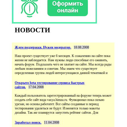
НОВОСТИ
Ждем поддержки. Нужен модератор.
18.08.2008
Наш проект существует уже 6 месяцев. К сожалению на сайте пока
жизни не наблюдается. Нам нужны люди способные его оживить,
начать форум. Подсказать чего не хватает на сайте. Мы всегда рады
любым пожеланиям и советам. Мы знаем что существует
определенная группа людей интересующаяся данной тематикой и
Открыто beta тестирование сервиса быстрых
сайтов.
17.04.2008
Каждый пользователь зарегестрированный на форуме теперь может
создать себе сайт вида vasya.himza.ru. Функционал пока сильно
урезан, но основа работатет. Все сайты созданные в период
тестирования удаляться не будут. Изменятся только макеты
дизайна. Так-же планирутся запустить рейтинг сайтов. Для
Заработал поиск.
11.04.2008