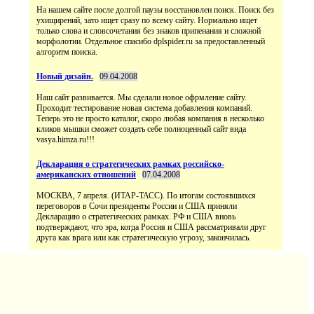
На нашем сайте после долгой паузы восстановлен поиск. Поиск без
ухищирений, зато ищет сразу по всему сайту. Нормально ищет
только слова и словсочетания без знаков припенания и сложной
морфолотии. Отдельное спасибо dplspider.ru за предоставленный
алгоритм поиска.
Новый дизайн.
09.04.2008
Наш сайт развивается. Мы сделали новое офрмление сайту.
Проходит тестирование новая система добавления компаний.
Теперь это не просто каталог, скоро любая компания в несколько
кликов мышки сможет создать себе полноценный сайт вида
vasya.himza.ru!!!
Декларация о стратегических рамках российско-
американских отношений
07.04.2008
МОСКВА, 7 апреля. (ИТАР-ТАСС). По итогам состоявшихся
переговоров в Сочи президенты России и США приняли
Декларацию о стратегических рамках. РФ и США вновь
подтверждают, что эра, когда Россия и США рассматривали друг
друга как врага или как стратегическую угрозу, закончилась.