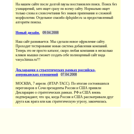
На нашем сайте после долгой паузы восстановлен поиск. Поиск без
ухищирений, зато ищет сразу по всему сайту. Нормально ищет
только слова и словсочетания без знаков припенания и сложной
морфолотии. Отдельное спасибо dplspider.ru за предоставленный
алгоритм поиска.
Новый дизайн.
09.04.2008
Наш сайт развивается. Мы сделали новое офрмление сайту.
Проходит тестирование новая система добавления компаний.
Теперь это не просто каталог, скоро любая компания в несколько
кликов мышки сможет создать себе полноценный сайт вида
vasya.himza.ru!!!
Декларация о стратегических рамках российско-
американских отношений
07.04.2008
МОСКВА, 7 апреля. (ИТАР-ТАСС). По итогам состоявшихся
переговоров в Сочи президенты России и США приняли
Декларацию о стратегических рамках. РФ и США вновь
подтверждают, что эра, когда Россия и США рассматривали друг
друга как врага или как стратегическую угрозу, закончилась.