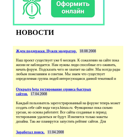
НОВОСТИ
Ждем поддержки. Нужен модератор.
18.08.2008
Наш проект существует уже 6 месяцев. К сожалению на сайте пока
жизни не наблюдается. Нам нужны люди способные его оживить,
начать форум. Подсказать чего не хватает на сайте. Мы всегда рады
любым пожеланиям и советам. Мы знаем что существует
определенная группа людей интересующаяся данной тематикой и
Открыто beta тестирование сервиса быстрых
сайтов.
17.04.2008
Каждый пользователь зарегестрированный на форуме теперь может
создать себе сайт вида vasya.himza.ru. Функционал пока сильно
урезан, но основа работатет. Все сайты созданные в период
тестирования удаляться не будут. Изменятся только макеты
дизайна. Так-же планирутся запустить рейтинг сайтов. Для
Заработал поиск.
11.04.2008