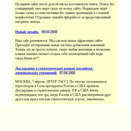
На нашем сайте после долгой паузы восстановлен поиск. Поиск без
ухищирений, зато ищет сразу по всему сайту. Нормально ищет
только слова и словсочетания без знаков припенания и сложной
морфолотии. Отдельное спасибо dplspider.ru за предоставленный
алгоритм поиска.
Новый дизайн.
09.04.2008
Наш сайт развивается. Мы сделали новое офрмление сайту.
Проходит тестирование новая система добавления компаний.
Теперь это не просто каталог, скоро любая компания в несколько
кликов мышки сможет создать себе полноценный сайт вида
vasya.himza.ru!!!
Декларация о стратегических рамках российско-
американских отношений
07.04.2008
МОСКВА, 7 апреля. (ИТАР-ТАСС). По итогам состоявшихся
переговоров в Сочи президенты России и США приняли
Декларацию о стратегических рамках. РФ и США вновь
подтверждают, что эра, когда Россия и США рассматривали друг
друга как врага или как стратегическую угрозу, закончилась.