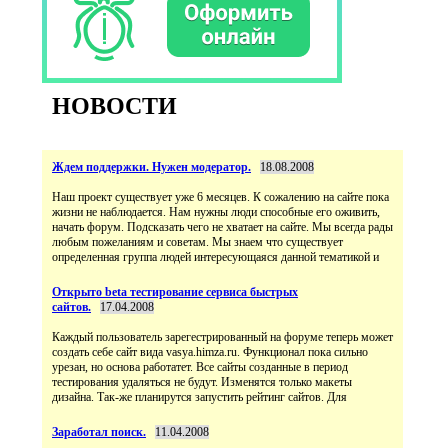
НОВОСТИ
Ждем поддержки. Нужен модератор.
18.08.2008
Наш проект существует уже 6 месяцев. К сожалению на сайте пока
жизни не наблюдается. Нам нужны люди способные его оживить,
начать форум. Подсказать чего не хватает на сайте. Мы всегда рады
любым пожеланиям и советам. Мы знаем что существует
определенная группа людей интересующаяся данной тематикой и
Открыто beta тестирование сервиса быстрых
сайтов.
17.04.2008
Каждый пользователь зарегестрированный на форуме теперь может
создать себе сайт вида vasya.himza.ru. Функционал пока сильно
урезан, но основа работатет. Все сайты созданные в период
тестирования удаляться не будут. Изменятся только макеты
дизайна. Так-же планирутся запустить рейтинг сайтов. Для
Заработал поиск.
11.04.2008