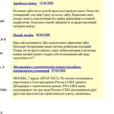
Заработал поиск.
11.04.2008
На нашем сайте после долгой паузы восстановлен поиск. Поиск без
ухищирений, зато ищет сразу по всему сайту. Нормально ищет
только слова и словсочетания без знаков припенания и сложной
ько
морфолотии. Отдельное спасибо dplspider.ru за предоставленный
алгоритм поиска.
Новый дизайн.
09.04.2008
ся в
Наш сайт развивается. Мы сделали новое офрмление сайту.
Проходит тестирование новая система добавления компаний.
Теперь это не просто каталог, скоро любая компания в несколько
ая
кликов мышки сможет создать себе полноценный сайт вида
vasya.himza.ru!!!
, а
Декларация о стратегических рамках российско-
американских отношений
07.04.2008
МОСКВА, 7 апреля. (ИТАР-ТАСС). По итогам состоявшихся
переговоров в Сочи президенты России и США приняли
Декларацию о стратегических рамках. РФ и США вновь
темы
подтверждают, что эра, когда Россия и США рассматривали друг
друга как врага или как стратегическую угрозу, закончилась.
их