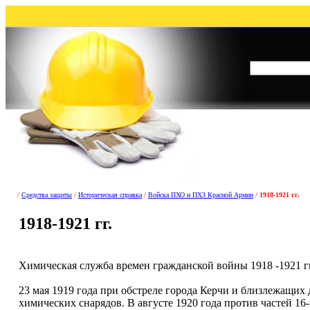
/
Средства защиты
/
Историческая справка
/
Войска ПХО и ПХЗ Красной Армии
/
1918-1921 гг.
1918-1921 гг.
Химическая служба времен гражданской войны 1918 -1921 гг
23 мая 1919 года при обстреле города Керчи и близлежащих
химических снарядов. В августе 1920 года против частей 1