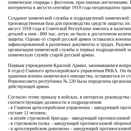
химические снаряды с фосгеном, присланные англичанами. К
интервенты в августе-сентябре 1919 года неоднократно при
Создание химической службы и подразделений химической 
производственная база для производства средств защиты; их
август 1918 года в Советской Республике имелось в наличии
деталей к ним - 800 тыс. штук; не было в достаточном кол
защиты. Однако от старой русской армии оставались военны
зафиксированный в различных документах и трудах. Разумее
организация химической службы и первых подразделений х
химическую службу старой русской армии.
Первым учреждением Красной Армии, занимавшимся вопрос
й отдел) Главного артиллерийского управления РККА. Он бы
хранения военно-химического имущества, оставшегося от ст
Реввоенсовета республики № 220 была определена организа
действующей армии.
Согласно этому приказу в войсках, в интересах руководств
соответствующие должности и подразделения:
- в Главном артиллерийском управлении - заведующий прот
составе 11 человек;
- в штабе стрелковой бригады - заведующий противогазовой
- в стрелковом полку - заведующий противогазовой обороной
- в артиллерийском дивизионе - заведующий противогазовой