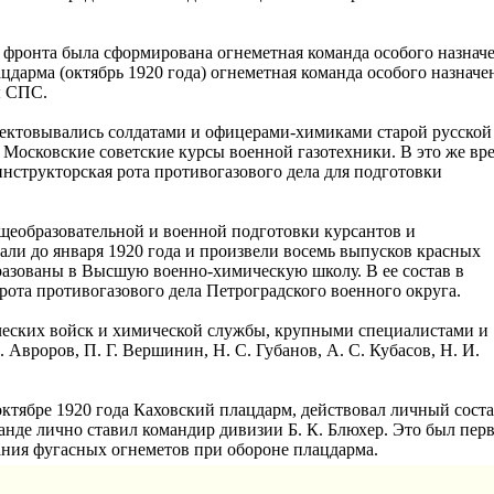
 фронта была сформирована огнеметная команда особого назнач
цдарма (октябрь 1920 года) огнеметная команда особого назначе
ы СПС.
ектовывались солдатами и офицерами-химиками старой русской
 Московские советские курсы военной газотехники. В это же вр
нструкторская рота противогазового дела для подготовки
бщеобразовательной и военной подготовки курсантов и
вали до января 1920 года и произвели восемь выпусков красных
разованы в Высшую военно-химическую школу. В ее состав в
рота противогазового дела Петроградского военного округа.
еских войск и химической службы, крупными специалистами и
вроров, П. Г. Вершинин, Н. С. Губанов, А. С. Кубасов, Н. И.
октябре 1920 года Каховский плацдарм, действовал личный сост
анде лично ставил командир дивизии Б. К. Блюхер. Это был пер
ания фугасных огнеметов при обороне плацдарма.