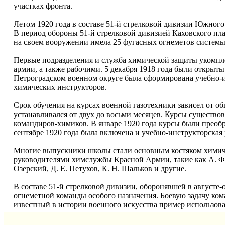
участках фронта.
Летом 1920 года в составе 51-й стрелковой дивизии Южного
В период обороны 51-й стрелковой дивизией Каховского пла
на своем вооружении имела 25 фугасных огнеметов систем
Первые подразделения и служба химической защиты укомпл
армии, а также рабочими. 5 декабря 1918 года были открыты
Петроградском военном округе была сформирована учебно-и
химических инструкторов.
Срок обучения на курсах военной газотехники зависел от о
устанавливался от двух до восьми месяцев. Курсы существо
командиров-химиков. В январе 1920 года курсы были преоб
сентябре 1920 года была включена и учебно-инструкторская 
Многие выпускники школы стали основным костяком химич
руководителями химслужбы Красной Армии, такие как А. Ф. А
Озерский, Д. Е. Петухов, К. Н. Шальков и другие.
В составе 51-й стрелковой дивизии, оборонявшей в августе-
огнеметной команды особого назначения. Боевую задачу ком
известный в истории военного искусства пример использов