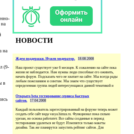
енно-
 на
й
НОВОСТИ
а на
Ждем поддержки. Нужен модератор.
18.08.2008
 (9-
Наш проект существует уже 6 месяцев. К сожалению на сайте пока
жизни не наблюдается. Нам нужны люди способные его оживить,
начать форум. Подсказать чего не хватает на сайте. Мы всегда рады
любым пожеланиям и советам. Мы знаем что существует
ы в
определенная группа людей интересующаяся данной тематикой и
Открыто beta тестирование сервиса быстрых
лись
сайтов.
17.04.2008
Каждый пользователь зарегестрированный на форуме теперь может
создать себе сайт вида vasya.himza.ru. Функционал пока сильно
урезан, но основа работатет. Все сайты созданные в период
тестирования удаляться не будут. Изменятся только макеты
дизайна. Так-же планирутся запустить рейтинг сайтов. Для