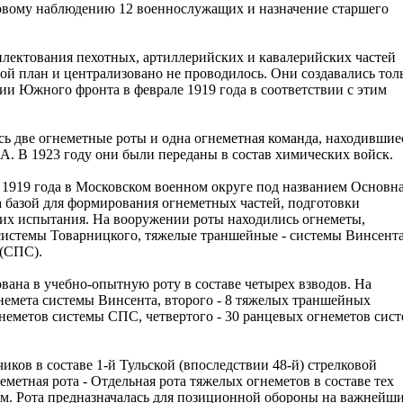
азовому наблюдению 12 военнослужащих и назначение старшего
плектования пехотных, артиллерийских и кавалерийских частей
й план и централизовано не проводилось. Они создавались тол
ии Южного фронта в феврале 1919 года в соответствии с этим
ь две огнеметные роты и одна огнеметная команда, находившие
. В 1923 году они были переданы в состав химических войск.
 1919 года в Московском военном округе под названием Основн
ла базой для формирования огнеметных частей, подготовки
 их испытания. На вооружении роты находились огнеметы,
 системы Товарницкого, тяжелые траншейные - системы Винсента
 (СПС).
вана в учебно-опытную роту в составе четырех взводов. На
емета системы Винсента, второго - 8 тяжелых траншейных
гнеметов системы СПС, четвертого - 30 ранцевых огнеметов сис
иков в составе 1-й Тульской (впоследствии 48-й) стрелковой
метная рота - Отдельная рота тяжелых огнеметов в составе тех
ом. Рота предназначалась для позиционной обороны на важнейш