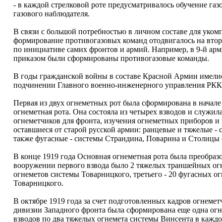
- в каждой стрелковой роте предусматривалось обучение г
газового наблюдателя.
В связи с большой потребностью в личном составе для уком
формирование противогазовых команд отодвигалось на второ
по инициативе самих фронтов и армий. Например, в 9-й арм
приказом были сформированы противогазовые команды.
В годы гражданской войны в составе Красной Армии имелис
подчинении Главного военно-инженерного управления РККА
Первая из двух огнеметных рот была сформирована в начале
огнеметная рота. Она состояла из четырех взводов и служи
огнеметчиков для фронта, изучения огнеметных приборов и
оставшиеся от старой русской армии: ранцевые и тяжелые -
также фугасные - системы Страндина, Поварина и Столицы
В конце 1919 года Основная огнеметная рота была преобразо
вооружении первого взвода было 2 тяжелых траншейных огн
огнеметов системы Товарницкого, третьего - 20 фугасных о
Товарницкого.
В октябре 1919 года за счет подготовленных кадров огнеметч
дивизии Западного фронта была сформирована еще одна огне
взводов по два тяжелых огнемета системы Винсента в кажд