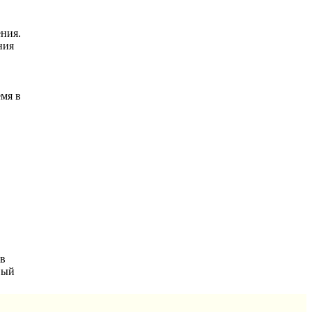
ения.
ния
емя в
ав
вый