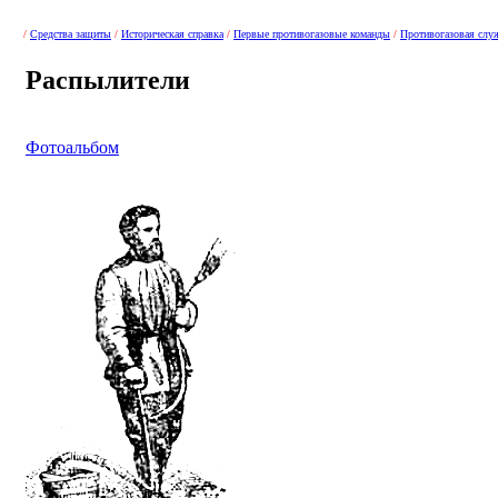
/
Средства защиты
/
Историческая справка
/
Первые противогазовые команды
/
Противогазовая слу
Распылители
Фотоальбом