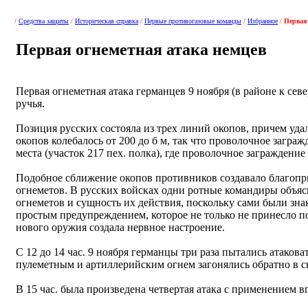
/
Средства защиты
/
Историческая справка
/
Первые противогазовые команды
/
Избранное
/
Первая
Первая огнеметная атака немцев
Первая огнеметная атака германцев 9 ноября (в районе к сев
ручья.
Позиция русских состояла из трех линий окопов, причем уд
окопов колебалось от 200 до б м, так что проволочное загр
места (участок 217 пех. полка), где проволочное заграждени
Подобное сближение окопов противников создавало благопр
огнеметов. В русских войсках одни ротные командиры объяс
огнеметов и сущность их действия, поскольку сами были зн
простым предупреждением, которое не только не принесло по
нового оружия создала нервное настроение.
С 12 до 14 час. 9 ноября германцы три раза пытались атаков
пулеметным и артиллерийским огнем загонялись обратно в с
В 15 час. была произведена четвертая атака с применением 