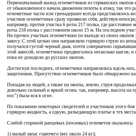
Первоначальный выход огнеметчиков из германских окопов 
от обыкновенного начала движения пехоты в атаку, так что р
огнеметные части или гренадерыне всегда представлялось 
участков огнеметчики сразу проявили себя, действуя непоср
например, против участка 6 роты 217 полка, где расстояние 
роты 218 полка с расстоянием около 15 м. На последнем участ
На прочих участках огнеметчики по выходе из своих окопов
завесу. С этой целью они направляли горящую струю из аппар
получался густой черный дым, почти совершенно скрывавший
этой завесой, огнеметчики продвигались несколько шагов, и 
пока не доходили до русских окопов.
Достигнув последних, огнеметчики направлялись вдоль них,
защитников. Присутствие огнеметчиков было обнаружено на
Попадая на людей, а также на окопы, землю, струя продолжал
довольно сильный и яркий огонь: так, например, высота на 
нос") была вся в огне.
По показанию некоторых свидетелей и участников этого боя
горящую жидкость, а едкую, разъедающую платье в тех места
Слабой стороной ранцевых (носимых) огнеметов оказались:
1) малый запас горючего (вес около 24 кг);