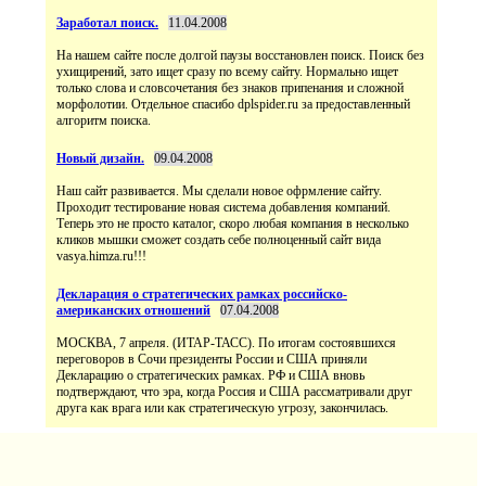
Заработал поиск.
11.04.2008
На нашем сайте после долгой паузы восстановлен поиск. Поиск без
ухищирений, зато ищет сразу по всему сайту. Нормально ищет
только слова и словсочетания без знаков припенания и сложной
морфолотии. Отдельное спасибо dplspider.ru за предоставленный
алгоритм поиска.
Новый дизайн.
09.04.2008
Наш сайт развивается. Мы сделали новое офрмление сайту.
Проходит тестирование новая система добавления компаний.
Теперь это не просто каталог, скоро любая компания в несколько
кликов мышки сможет создать себе полноценный сайт вида
vasya.himza.ru!!!
Декларация о стратегических рамках российско-
американских отношений
07.04.2008
МОСКВА, 7 апреля. (ИТАР-ТАСС). По итогам состоявшихся
переговоров в Сочи президенты России и США приняли
Декларацию о стратегических рамках. РФ и США вновь
подтверждают, что эра, когда Россия и США рассматривали друг
друга как врага или как стратегическую угрозу, закончилась.