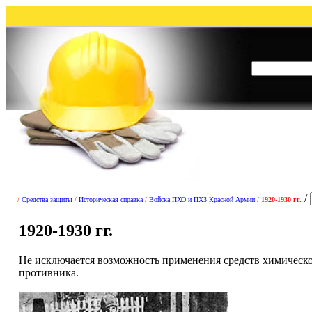
/
/
Средства защиты
/
Историческая справка
/
Войска ПХО и ПХЗ Красной Армии
/
1920-1930 гг.
1920-1930 гг.
Не исключается возможность применения средств химическо
противника.