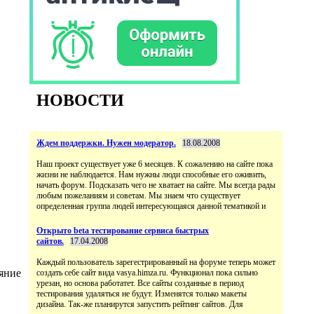
НОВОСТИ
Ждем поддержки. Нужен модератор.
18.08.2008
Наш проект существует уже 6 месяцев. К сожалению на сайте пока
жизни не наблюдается. Нам нужны люди способные его оживить,
начать форум. Подсказать чего не хватает на сайте. Мы всегда рады
любым пожеланиям и советам. Мы знаем что существует
определенная группа людей интересующаяся данной тематикой и
Открыто beta тестирование сервиса быстрых
сайтов.
17.04.2008
Каждый пользователь зарегестрированный на форуме теперь может
ояние
создать себе сайт вида vasya.himza.ru. Функционал пока сильно
урезан, но основа работатет. Все сайты созданные в период
тестирования удаляться не будут. Изменятся только макеты
дизайна. Так-же планирутся запустить рейтинг сайтов. Для