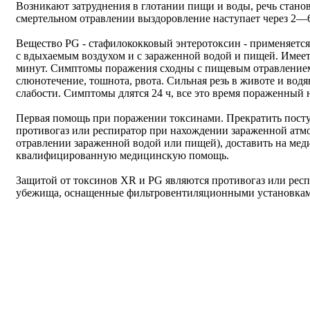
Возникают затруднения в глотании пищи и воды, речь станов
смертельном отравлении выздоровление наступает через 2—6
Вещество РG - стафилококковый энтеротоксин - применяется 
с вдыхаемым воздухом и с зараженной водой и пищей. Имеет
минут. Симптомы поражения сходны с пищевым отравлением
слюнотечение, тошнота, рвота. Сильная резь в животе и вод
слабости. Симптомы длятся 24 ч, все это время пораженный 
Первая помощь при поражении токсинами. Прекратить посту
противогаз или респиратор при нахождении зараженной атм
отравлении зараженной водой или пищей), доставить на мед
квалифицированную медицинскую помощь.
Защитой от токсинов ХR и РG являются противогаз или респ
убежища, оснащенные фильтровентиляционными установкам