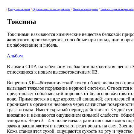
/
Средства защиты
/
Оружие массового поражения
/
Химическое оружие
/
Боевые отравляющие вещ
Токсины
Токсинами называются химические вещества белковой приро
животного происхождения, способные при попадании в орга
их заболевание и гибель.
Альбом
В армии США на табельном снабжении находятся вещества 
относящиеся к новым высокотоксичным 0В.
Вещество ХR—ботулинический токсин бактериального проис
вызывает тяжелое поражение нервной системы. Относится к
представляет собой мелкий порошок от белого до желтовато-к
воде. Применяется в виде аэрозолей авиацией, артиллерией 
проникает в организм человека через слизистые поверхност
тракт и глаза. Имеет скрытый период действия от 3 ч до2 су
внезапно и начинаются ощущением сильной слабости, общей
запорами. Через 3—4 ч после начала развития симптомов по
зрачки расширяются и перестают реагировать на свет. Зрение 
Кожа становится сухой, ощущаются сухость во рту и чувство