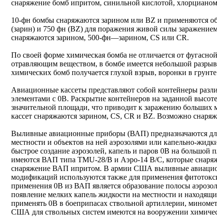
снаряжение бомб ипритом, синильной кислотой, хлорцианом
10-фн бомбы снаряжаются зарином или ВZ и применяются об
(зарин) и 750 фн (ВZ) для поражения живой силы заражение
снаряжаются зарином, 500-фн—зарином, СS или СR.
По своей форме химическая бомба не отличается от фугасной
отравляющим веществом, в бомбе имеется небольшой разрыв
химических бомб получается глухой взрыв, воронки в грунте
Авиационные кассеты представляют собой контейнеры разл
элементами с 0В. Раскрытие контейнеров на заданной высоте
значительной площади, что приводит к заражению больших 
кассет снаряжаются зарином, СS, СR и ВZ. Возможно снаря
Выливные авиационные приборы (ВАП) предназначаются дл
местности и объектов на ней аэрозолями или капельно-жид
быстрое создание аэрозолей, капель и паров 0В на большо
имеются ВАП типа ТМU-28/В и Аэро-14 В/С, которые снаря
снаряжение ВАП ипритом. В армии США выливные авиаци
модификаций используются также для применения фитотокс
применения 0В из ВАП является образование полосы аэрозоля
появление мелких капель жидкости на местности и находящи
применять 0В в боеприпасах ствольной артиллерии, миномет
США для ствольных систем имеются на вооружении химическ