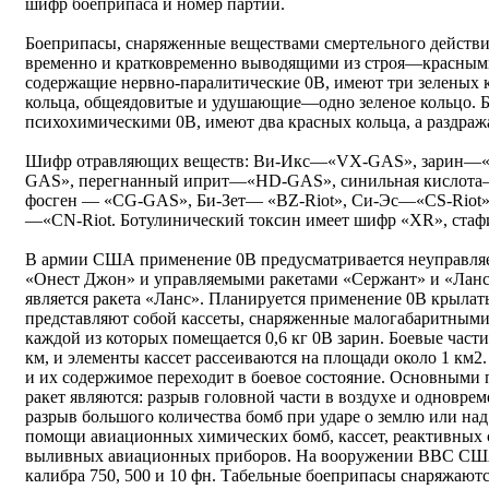
шифр боеприпаса и номер партии.
Боеприпасы, снаряженные веществами смертельного действи
временно и кратковременно выводящими из строя—красным
содержащие нервно-паралитические 0В, имеют три зеленых
кольца, общеядовитые и удушающие—одно зеленое кольцо. 
психохимическими 0В, имеют два красных кольца, а раздра
Шифр отравляющих веществ: Ви-Икс—«VХ-GAS», зарин—«
GАS», перегнанный иприт—«НD-GАS», синильная кисло
фосген — «СG-GАS», Би-Зет— «ВZ-Riot», Си-Эс—«СS-Riot»
—«СN-Riot. Ботулинический токсин имеет шифр «ХR», стаф
В армии США применение 0В предусматривается неуправля
«Онест Джон» и управляемыми ракетами «Сержант» и «Ланс
является ракета «Ланс». Планируется применение 0В крылат
представляют собой кассеты, снаряженные малогабаритным
каждой из которых помещается 0,6 кг 0В зарин. Боевые част
км, и элементы кассет рассеиваются на площади около 1 км2
и их содержимое переходит в боевое состояние. Основными
ракет являются: разрыв головной части в воздухе и одновр
разрыв большого количества бомб при ударе о землю или на
помощи авиационных химических бомб, кассет, реактивных с
выливных авиационных приборов. На вооружении ВВС СШ
калибра 750, 500 и 10 фн. Табельные боеприпасы снаряжают