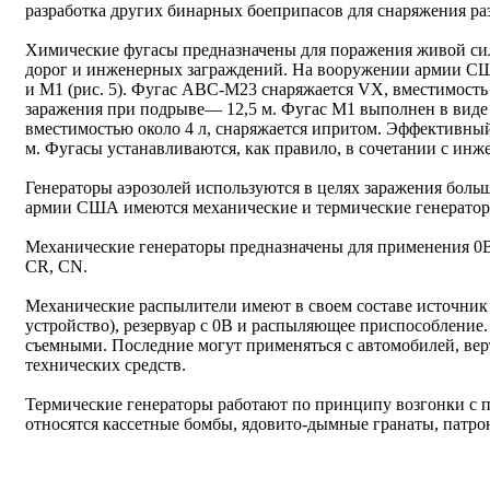
разработка других бинарных боеприпасов для снаряжения р
Химические фугасы предназначены для поражения живой сил
дорог и инженерных заграждений. На вооружении армии СШ
и М1 (рис. 5). Фугас АВС-М23 снаряжается VХ, вместимость 
заражения при подрыве— 12,5 м. Фугас М1 выполнен в виде
вместимостью около 4 л, снаряжается ипритом. Эффективн
м. Фугасы устанавливаются, как правило, в сочетании с ин
Генераторы аэрозолей используются в целях заражения боль
армии США имеются механические и термические генератор
Механические генераторы предназначены для применения 0В
СR, СN.
Механические распылители имеют в своем составе источник 
устройство), резервуар с 0В и распыляющее приспособление
съемными. Последние могут применяться с автомобилей, вер
технических средств.
Термические генераторы работают по принципу возгонки с 
относятся кассетные бомбы, ядовито-дымные гранаты, патр