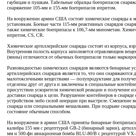
гаубицам и пушкам. Табельные образцы боеприпасов снаряж
снаряжение 105-мм и 155-мм боеприпасов ипритом.
На вооружении армии США состоят химические снаряды к 
установкам. Боевые части 115-мм реактивных снарядов сна
также химические боеприпасы к 106,7-мм минометам. Химич
ипритом, СS, СR.
Химические артиллерийские снаряды состоят из корпуса, взр
Внутренняя полость корпуса заполняется отравляющим веще
(мины) отличаются от обычных боеприпасов только маркиро
Разновидностью химических снарядов являются бинарные у
артиллерийских снарядов является то, что они снаряжаются
малотоксичными веществами — полупродуктами для получен
отделены друг от друга и заключены в специальные контейн
присутствии ускорителя химической реакции и получение из
доставки снаряда к цели. Разрушение контейнеров в снаряд
устройством либо силой инерции при выстреле. Смешение ве
снаряда или специальными мешалками. При подрыве снаряда
состояние обычным способом.
На вооружение в армии США приняты бинарные боеприпасы
калибра 155 мм с рецептурой GВ-2 (бинарный зарин), артил
мм и 500-фн авиационная бомба ВLU-80/В с рецептурой VХ