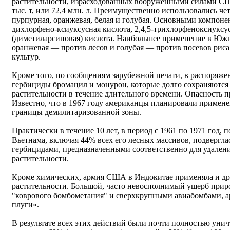
растительности, израсходованных вооруженными силами США
тыс. т, или 72,4 млн. л. Преимущественно использовались ч
пурпурная, оранжевая, белая и голубая. Основными компонен
дихлорфено-ксиуксусная кислота, 2,4,5-трихлорфеноксиуксу
(диметиларсиновая) кислота. Наибольшее применение в Юж
оранжевая — против лесов и голубая — против посевов риса
культур.
Кроме того, по сообщениям зарубежной печати, в распоряж
гербициды бромацил и монурон, которые долго сохраняются в
растительности в течение длительного времени. Опасность 
Известно, что в 1967 году американцы планировали примен
границы демилитаризованной зоны.
Практически в течение 10 лет, в период с 1961 по 1971 год,
Вьетнама, включая 44% всех его лесных массивов, подвергла
гербицидами, предназначенными соответственно для удален
растительности.
Кроме химических, армия США в Индокитае применяла и др
растительности. Большой, часто невосполнимый ущерб прир
"коврового бомбометания" и сверхкрупными авиабомбами, а
плуги».
В результате всех этих действий были почти полностью унич