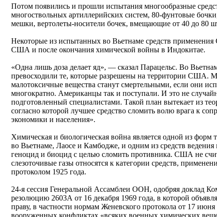
Потом появились и прошли испытания многообразные средств
многоствольных артиллерийских систем, 80-фунтовые бочки,
мешки, вертолеты-носители бочек, вмещающие от 40 до 80 шт
Некоторые из испытанных во Вьетнаме средств применения 
США и после окончания химической войны в Индокитае.
«Одна лишь доза делает яд», — сказал Парацельс. Во Вьетн
превосходили те, которые разрешены на территории США. М
малотоксичные вещества станут смертельными, если они исп
многократно. Американцы так и поступали. И это не случайн
подготовленный специалистами. Такой план вытекает из тео
согласно которой лучшее средство сломить волю врага к со
экономики и населения».
Химическая и биологическая война является одной из форм
во Вьетнаме, Лаосе и Камбодже, и одним из средств ведения
геноцид и биоцид с целью сломить противника. США не счи
слезоточивые газы относятся к категории средств, примене
протоколом 1925 года.
24-я сессия Генеральной Ассамблеи ООН, одобряя доклад Ко
резолюцию 2603А от 16 декабря 1969 года, в которой объя
праву, в частности нормам Женевского протокола от 17 июня 
вооруженных конфликтах «всяких военных химических вещес