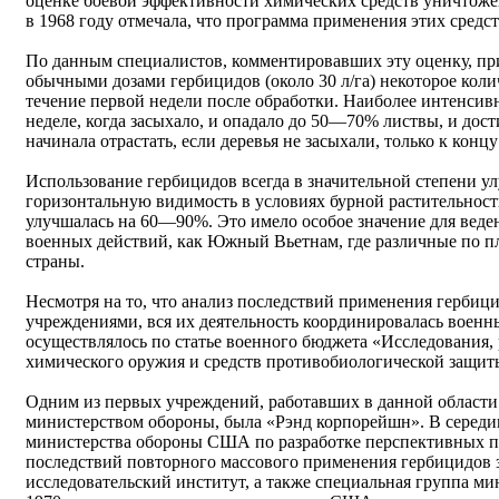
оценке боевой эффективности химических средств уничтоже
в 1968 году отмечала, что программа применения этих средс
По данным специалистов, комментировавших эту оценку, при 
обычными дозами гербицидов (около 30 л/га) некоторое кол
течение первой недели после обработки. Наиболее интенсив
неделе, когда засыхало, и опадало до 50—70% листвы, и дос
начинала отрастать, если деревья не засыхали, только к концу
Использование гербицидов всегда в значительной степени у
горизонтальную видимость в условиях бурной растительности
улучшалась на 60—90%. Это имело особое значение для веден
военных действий, как Южный Вьетнам, где различные по пл
страны.
Несмотря на то, что анализ последствий применения герби
учреждениями, вся их деятельность координировалась воен
осуществлялось по статье военного бюджета «Исследования,
химического оружия и средств противобиологической защит
Одним из первых учреждений, работавших в данной области 
министерством обороны, была «Рэнд корпорейшн». В середи
министерства обороны США по разработке перспективных п
последствий повторного массового применения гербицидов
исследовательский институт, а также специальная группа ми