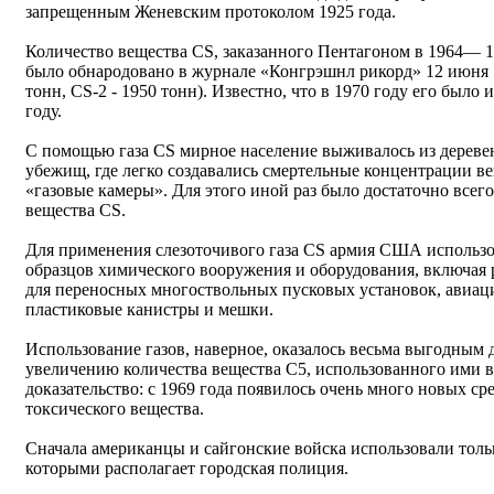
запрещенным Женевским протоколом 1925 года.
Количество вещества СS, заказанного Пентагоном в 1964— 1
было обнародовано в журнале «Конгрэшнл рикорд» 12 июня 19
тонн, CS-2 - 1950 тонн). Известно, что в 1970 году его было
году.
С помощью газа СS мирное население выживалось из деревен
убежищ, где легко создавались смертельные концентрации в
«газовые камеры». Для этого иной раз было достаточно всего
вещества СS.
Для применения слезоточивого газа СS армия США использо
образцов химического вооружения и оборудования, включая 
для переносных многоствольных пусковых установок, авиац
пластиковые канистры и мешки.
Использование газов, наверное, оказалось весьма выгодным
увеличению количества вещества С5, использованного ими в
доказательство: с 1969 года появилось очень много новых ср
токсического вещества.
Сначала американцы и сайгонские войска использовали тол
которыми располагает городская полиция.