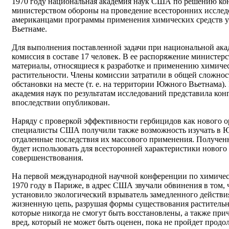
1970 году национальная академия наук США по решению кон
министерством обороны на проведение всесторонних исслед
американцами программы применения химических средств 
Вьетнаме.
Для выполнения поставленной задачи при национальной ака
комиссия в составе 17 человек. В ее распоряжение министе
материалы, относящиеся к разработке и применению химиче
растительности. Члены комиссии затратили в общей сложнос
обстановки на месте (т. е. на территории Южного Вьетнама).
академия наук по результатам исследований представила ко
впоследствии опубликован.
Наряду с проверкой эффективности гербицидов как нового о
специалисты США получили также возможность изучать в 
отдаленные последствия их массового применения. Получен
будет использовать для всесторонней характеристики нового
совершенствования.
На первой международной научной конференции по химическ
1970 году в Париже, в адрес США звучали обвинения в том, ч
установило экологический взрыватель замедленного действия
жизненную цепь, разрушая формы существования растительн
которые никогда не смогут быть восстановлены, а также пр
вред, который не может быть оценен, пока не пройдет продо