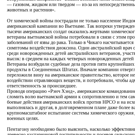
— газовом, жидком или твердом — из-за их непосредственны
животных и растения».
От химической войны пострадали не только население Индок
американской кампании во Вьетнаме. Так вопреки утвержд
тысячи американских солдат оказались жертвами химическог
ветераны вьетнамской войны потребовали в связи с этим пр
заболеваний от язвы до рака. Только в Чикаго насчитывается
симптомы воздействия диоксина. Один австралийский врач о
среди новорожденных детей австралийских ветеранов, участ
высок: в среднем на каждых четверых новорожденных детей 
Ветераны возбудили судебные дела против пяти крупнейши
продукты в Соединенных Штатах. Вначале компании отвергл
переложили вину на американское правительство, которое н
воздействии отравляющих веществ, и потребовали, чтобы ад
ответственность за происшедшее.
Проводя операцию «Рэнч Хэнд», американское командование 
сломить волю вьетнамской армии к сопротивлению и тем са
боевые действия американских войск против НРСО и на исх
выполнялась и другая, в долговременном плане даже более 
крупномасштабное испытание системы химического оружия 
военных целях.
Пентагону необходимо было выяснить, насколько эффектив
древесно-кустарниковой растительности и посевов сельскохо