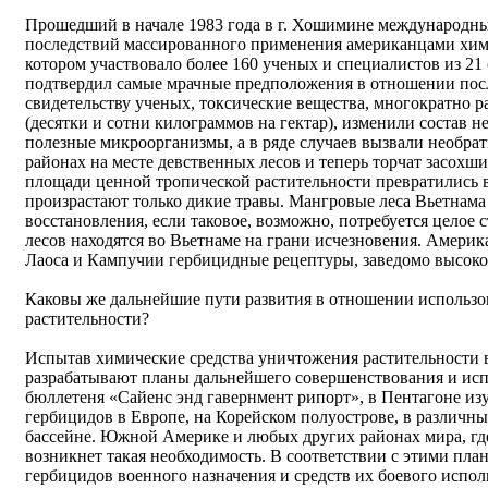
Прошедший в начале 1983 года в г. Хошимине международн
последствий массированного применения американцами хими
котором участвовало более 160 ученых и специалистов из 21
подтвердил самые мрачные предположения в отношении пос
свидетельству ученых, токсические вещества, многократно 
(десятки и сотни килограммов на гектар), изменили состав 
полезные микроорганизмы, а в ряде случаев вызвали необр
районах на месте девственных лесов и теперь торчат засохш
площади ценной тропической растительности превратились в 
произрастают только дикие травы. Мангровые леса Вьетнама 
восстановления, если таковое, возможно, потребуется целое
лесов находятся во Вьетнаме на грани исчезновения. Амери
Лаоса и Кампучии гербицидные рецептуры, заведомо высок
Каковы же дальнейшие пути развития в отношении использо
растительности?
Испытав химические средства уничтожения растительност
разрабатывают планы дальнейшего совершенствования и исп
бюллетеня «Сайенс энд гавернмент рипорт», в Пентагоне из
гербицидов в Европе, на Корейском полуострове, в различн
бассейне. Южной Америке и любых других районах мира, гд
возникнет такая необходимость. В соответствии с этими пла
гербицидов военного назначения и средств их боевого исполь