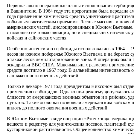
Первоначально оперативные планы использования гербици
в Вашингтоне. В 1964 году эта прерогатива была передана ам
года применение химических средств уничтожения раститель
«обычным тактическим приемом». Лесные массивы и поля об
американских частей, дислоцированных в Южном Вьетнаме.
с помощью не только авиации, но и специальных наземных у
войсках и сайгонских частях.
Особенно интенсивно гербициды использовались в 1964— 1
лесов на южном побережье Южного Вьетнама и на берегах с
а также лесов демилитаризованной зоны. В операциях были
эскадрильи ВВС США. Максимальных размеров применение
средств достигло в 1967 году. В дальнейшем интенсивность 
напряженности военных действий.
Только в декабре 1971 года президентом Никсоном был отда
применения гербицидов. Однако по-прежнему допускалось и
близости от американских военных объектов и в районах, у
пунктов. Такие оговорки позволяли американским войскам п
вплоть до полного окончания военных действий.
В Южном Вьетнаме в ходе операции «Рэнч хэнд» американц
веществ и рецептур для уничтожения посевов, плантаций ку
кустарниковой растительности. Общее количество химическ