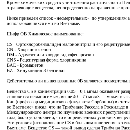
Кроме химических средств уничтожения растительности Пен
отравляющие вещества, непосредственно направленные прот
Ниже приведен список «несмертельных», по утверждениям а
использовавшихся ими во Вьетнаме.
Шифр ОВ Химическое наименование:
СS - Ортохлоробензилиден малононитрил и его рецептурны
СN - Хлорацетофенон
DМ - Адамсит или хлордигидрофенарсазин
CNS - Рецептурная форма хлорпикрина
ВАЕ - Бромацетон
ВZ - Хинуклидил-3-бензилат
Действительно ли вышеназванные 0В являются несмертельн
Вещество СS в концентрации 0,05—0,1 мг/м3 оказывает ра
становится невыносимым, выше 40—75 мг/м3 — может вызыв
Кан (профессор медицинского факультета Сорбонны) в стать
во Вьетнаме» писал, что на Трибунале Рассела в Роскильде в 
Международного центра по изучению военных преступлений
года, было установлено, что в определенных условиях веще
Эти условия (использование СS в большом количестве в зам
Вьетнаме. Вещество СS — такой вывод сделал Трибунал Расс