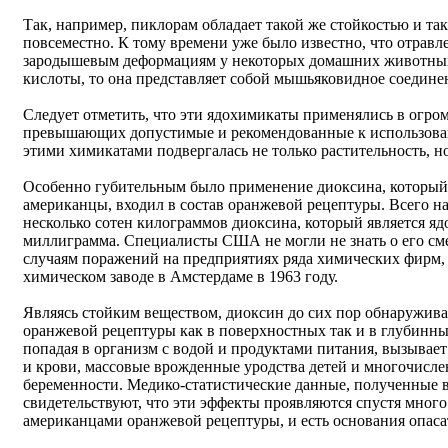
Так, например, пиклорам обладает такой же стойкостью и та
повсеместно. К тому времени уже было известно, что отравле
зародышевым деформациям у некоторых домашних животных.
кислоты, то она представляет собой мышьяковидное соедине
Следует отметить, что эти ядохимикаты применялись в огром
превышающих допустимые и рекомендованные к использо
этими химикатами подвергалась не только растительность, н
Особенно губительным было применение диоксина, который
американцы, входил в состав оранжевой рецептуры. Всего
несколько сотен килограммов диоксина, который является яд
миллиграмма. Специалисты США не могли не знать о его см
случаям поражений на предприятиях ряда химических фирм, в
химическом заводе в Амстердаме в 1963 году.
Являясь стойким веществом, диоксин до сих пор обнаружива
оранжевой рецептуры как в поверхностных так и в глубинных 
попадая в организм с водой и продуктами питания, вызывает
и крови, массовые врожденные уродства детей и многочисл
беременности. Медико-статистические данные, полученные 
свидетельствуют, что эти эффекты проявляются спустя мног
американцами оранжевой рецептуры, и есть основания опасат