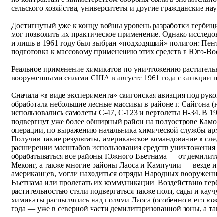
сельского хозяйства, университеты и другие гражданские на
Достигнутый уже к концу войны уровень разработки герби
мог позволить их практическое применение. Однако исследо
и лишь в 1961 году был выбран «подходящий» полигон: Пент
подготовка к массовому применению этих средств в Юго-Во
Реальное применение химикатов по уничтожению раститель
вооруженными силами США в августе 1961 года с санкции п
Сначала «в виде эксперимента» сайгонская авиация под рук
обработала небольшие лесные массивы в районе г. Сайгона (
использовались самолеты С-47, С-123 и вертолеты Н-34. В 1
подвергнут уже более обширный район на полуострове Камо в
операции, по выражению начальника химической службы 
Получив такие результаты, американское командование в сл
расширении масштабов использования средств уничтожения 
обрабатываться все районы Южного Вьетнама — от демилита
Меконг, а также многие районы Лаоса и Кампучии — везде и
американцев, могли находиться отряды Народных вооруже
Вьетнама или пролегать их коммуникации. Воздействию гер
растительностью стали подвергаться также поля, сады и кауч
химикаты распылялись над полями Лаоса (особенно в его южн
года — уже в северной части демилитаризованной зоны, а т