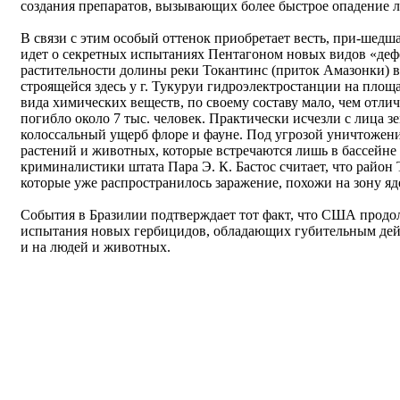
создания препаратов, вызывающих более быстрое опадение 
В связи с этим особый оттенок приобретает весть, при-шедша
идет о секретных испытаниях Пентагоном новых видов «деф
растительности долины реки Токантинс (приток Амазонки) в
строящейся здесь у г. Тукуруи гидроэлектростанции на площа
вида химических веществ, по своему составу мало, чем отли
погибло около 7 тыс. человек. Практически исчезли с лица 
колоссальный ущерб флоре и фауне. Под угрозой уничтожени
растений и животных, которые встречаются лишь в бассейне
криминалистики штата Пара Э. К. Бастос считает, что район 
которые уже распространилось заражение, похожи на зону яд
События в Бразилии подтверждает тот факт, что США прод
испытания новых гербицидов, обладающих губительным дейст
и на людей и животных.