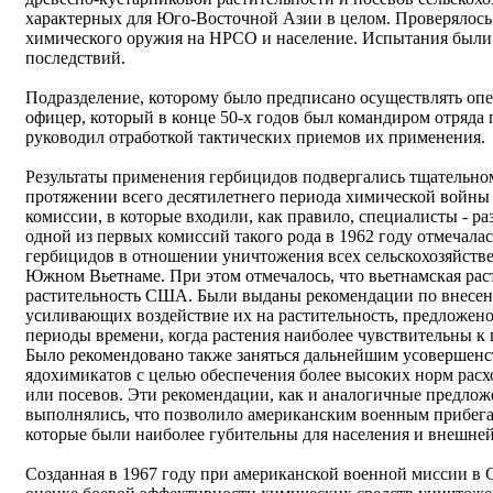
характерных для Юго-Восточной Азии в целом. Проверялось
химического оружия на НРСО и население. Испытания были
последствий.
Подразделение, которому было предписано осуществлять опе
офицер, который в конце 50-х годов был командиром отряда
руководил отработкой тактических приемов их применения.
Результаты применения гербицидов подвергались тщательном
протяжении всего десятилетнего периода химической войны
комиссии, в которые входили, как правило, специалисты - ра
одной из первых комиссий такого рода в 1962 году отмечал
гербицидов в отношении уничтожения всех сельскохозяйств
Южном Вьетнаме. При этом отмечалось, что вьетнамская раст
растительность США. Были выданы рекомендации по внесен
усиливающих воздействие их на растительность, предложено
периоды времени, когда растения наиболее чувствительны к
Было рекомендовано также заняться дальнейшим усовершенс
ядохимикатов с целью обеспечения более высоких норм расх
или посевов. Эти рекомендации, как и аналогичные предлож
выполнялись, что позволило американским военным прибега
которые были наиболее губительны для населения и внешней
Созданная в 1967 году при американской военной миссии в