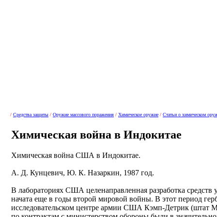
/
Средства защиты
/
Оружие массового поражения
/
Химическое оружие
/
Статьи о химическом ору
Химическая война в Индокитае
Химическая война США в Индокитае.
А. Д. Кунцевич, Ю. К. Назаркин, 1987 год.
В лабораториях США целенаправленная разработка средств 
начата еще в годы второй мировой войны. В этот период ге
исследовательском центре армии США Кэмп-Детрик (штат Мэ
по контрактам с министерством обороны были в значительн