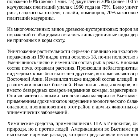
поражено 60% (около 1 млн. га) джунглей и 30% (более 100 т
каучуковых плантаций упала с 1960 года на 75%. Было уничт
риса, сладкого картофеля, папайи, помидоров, 70% кокосовых
плантаций казуарины.
Из многочисленных видов древесно-кустарниковых пород вл
поражений гербицидами остались лишь единичные виды дере
не пригодных в корм скоту.
Уничтожение растительности серьезно повлияло на экологич
поражения из 150 видов птиц осталось 18, почти полностью 
Уменьшилось число и изменился состав рыб в реках. Ядох
состав почв, отравили растения. Произошли неблагоприятны
вид черных крыс был вытеснен другими, которые являются
Восточной Азии. Изменился также видовой состав клещей, в
разносчики опасных болезней. Изменились виды комаров, в 
вместо безвредных комаров-эндеминов комары, характерные 
Они являются главными разносчиками малярии во Вьетнаме 
применением ядохимикатов нарушение экологического балан
опасность проникновения в этот район и других животных-
эпидемических заболеваний.
Химические средства, применявшиеся США в Индокитае, бы
природы, но и против людей. Американцами во Вьетнаме пр
высокими нормами расхода, которые представляли несомненн