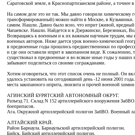
Саратовской земле, в Краснопартизанском районе, а точнее в
На самом деле это не так. Мы давно говорили химическому г
трансформированный) можно найти в Москве, в Кузьминки. 
самим. Нашли. Давно было ясно, что иприт (живой, вредный
Чапаевске. Нашли. Найдется и в Дзержинске, Березниках, Во
Возвращаясь к военным и к их важным научным трудам, мы 
военных авторов. Ниже дается урок военно-химической геог
в предвоенные годы прошлись предшественники по профес
и где они оставили иприт в закопанном виде. К сожалению, 
существовал в предвоенные и во всякие иные годы у наших 
забывают поделиться со своими согражданами.
Хотим оговориться, что этот список очень не полный. Он вк
удалось установить на сегодняшний день -12 июня 2001 года.
места закопанного иприта, люизита и прочей военной химии
АГИНСКИЙ БУРЯТСКИЙ АВТОНОМНЫЙ ОКРУГ.
Разъезд 71. Склад N 152 артиллерийского вооружения ЗабВ
боеприпасов.
Ага. Окружной артиллерийский полигон ЗабВО. Военный ла
АЛТАЙСКИЙ КРАЙ.
Район Барнаула. Барнаульский артиллерийский полигон.
Бийск. Бийский артиллерийский полигон.