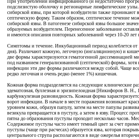
При употреблении инфицированного (и недостаточно прогре
подслизистую оболочку и регионарные лимфатические узлы.
сибирской язвы, при которой возбудители также проникают в
септическую форму. Таким образом, септическое течение мо
сибирской язвы. В патогенезе сибирской язвы большое значе
образуемых возбудителем. Перенесенное заболевание оставля
и имеются описания повторных заболеваний через 10-20 лет 
Симптомы и течение. Инкубационный период колеблется от н
дня). Различают кожную, легочную (ингаляционную) и кише
две формы характеризуются гематогенной диссеминацией м
под названием генерализованной (септической) формы, хотя 
инфекции эти две формы различаются между собой. Чаще все
редко легочная и очень редко (менее 1%) кишечная.
Кожная форма подразделяется на следующие клинические раз
эдематозная, буллезная и эризипелоидная [Никифоров В. Н., 1
карбункулезная разновидность. Кожная форма характеризует
ворот инфекции. В начале в месте поражения возникает крас
уровнем кожи, образуя папулу, затем на месте папулы развива
везикула превращается в пустулу, а затем в язву. Процесс пр
пятна до образования пустулы проходит несколько часов. Ме
Содержимое пустулы часто имеет темный цвет за счет прим
пустулы (чаще при расчесах) образуется язва, которая покры
центрального струпа располагаются в виде ожерелья вторич