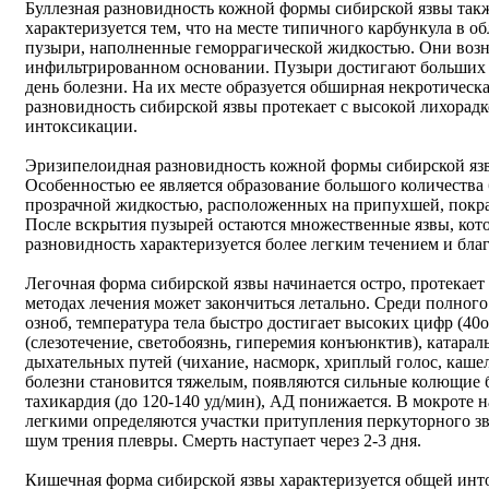
Буллезная разновидность кожной формы сибирской язвы такж
характеризуется тем, что на месте типичного карбункула в 
пузыри, наполненные геморрагической жидкостью. Они воз
инфильтрированном основании. Пузыри достигают больших р
день болезни. На их месте образуется обширная некротическа
разновидность сибирской язвы протекает с высокой лихор
интоксикации.
Эризипелоидная разновидность кожной формы сибирской язв
Особенностью ее является образование большого количества
прозрачной жидкостью, расположенных на припухшей, покра
После вскрытия пузырей остаются множественные язвы, кот
разновидность характеризуется более легким течением и бл
Легочная форма сибирской язвы начинается остро, протекае
методах лечения может закончиться летально. Среди полног
озноб, температура тела быстро достигает высоких цифр (40
(слезотечение, светобоязнь, гиперемия конъюнктив), катара
дыхательных путей (чихание, насморк, хриплый голос, кашел
болезни становится тяжелым, появляются сильные колющие б
тахикардия (до 120-140 уд/мин), АД понижается. В мокроте 
легкими определяются участки притупления перкуторного зв
шум трения плевры. Смерть наступает через 2-3 дня.
Кишечная форма сибирской язвы характеризуется общей ин