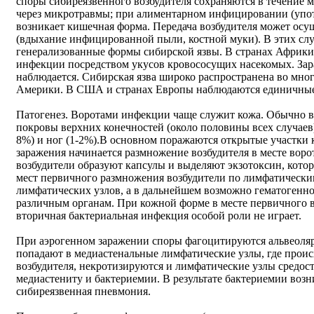
споры сибиреязвенного возбудителя сохраняются в течение 
через микротравмы; при алиментарном инфицировании (упо
возникает кишечная форма. Передача возбудителя может осу
(вдыхание инфицированной пыли, костной муки). В этих сл
генерализованные формы сибирской язвы. В странах Африки
инфекции посредством укусов кровососущих насекомых. Зар
наблюдается. Сибирская язва широко распространена во мн
Америки. В США и странах Европы наблюдаются единичные 
Патогенез. Воротами инфекции чаще служит кожа. Обычно в
покровы верхних конечностей (около половины всех случаев)
8%) и ног (1-2%).В основном поражаются открытые участки к
заражения начинается размножение возбудителя в месте воро
возбудители образуют капсулы и выделяют экзотоксин, кото
мест первичного размножения возбудители по лимфатически
лимфатических узлов, а в дальнейшем возможно гематогенн
различным органам. При кожной форме в месте первичного в
вторичная бактериальная инфекция особой роли не играет.
При аэрогенном заражении споры фагоцитируются альвеоля
попадают в медиастенальные лимфатические узлы, где прои
возбудителя, некротизируются и лимфатические узлы средос
медиастениту и бактериемии. В результате бактериемии возн
сибиреязвенная пневмония.