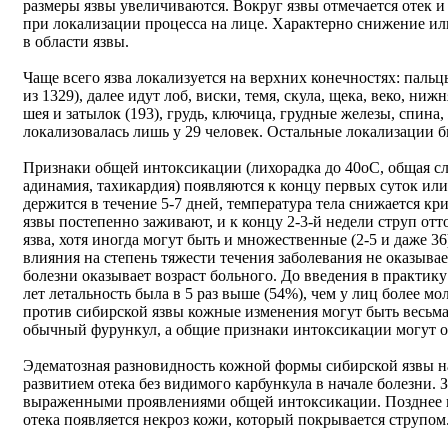
размеры язвы увеличиваются. Вокруг язвы отмечается отек 
при локализации процесса на лице. Характерно снижение ил
в области язвы.
Чаще всего язва локализуется на верхних конечностях: пальцы
из 1329), далее идут лоб, виски, темя, скула, щека, веко, ни
шея и затылок (193), грудь, ключица, грудные железы, спина,
локализовалась лишь у 29 человек. Остальные локализации 
Признаки общей интоксикации (лихорадка до 40оС, общая сла
адинамия, тахикардия) появляются к концу первых суток или
держится в течение 5-7 дней, температура тела снижается к
язвы постепенно заживают, и к концу 2-3-й недели струп от
язва, хотя иногда могут быть и множественные (2-5 и даже 36
влияния на степень тяжести течения заболевания не оказывае
болезни оказывает возраст больного. До введения в практик
лет летальность была в 5 раз выше (54%), чем у лиц более мо
против сибирской язвы кожные изменения могут быть весьм
обычный фурункул, а общие признаки интоксикации могут о
Эдематозная разновидность кожной формы сибирской язвы на
развитием отека без видимого карбункула в начале болезни. 
выраженными проявлениями общей интоксикации. Позднее н
отека появляется некроз кожи, который покрывается струпом