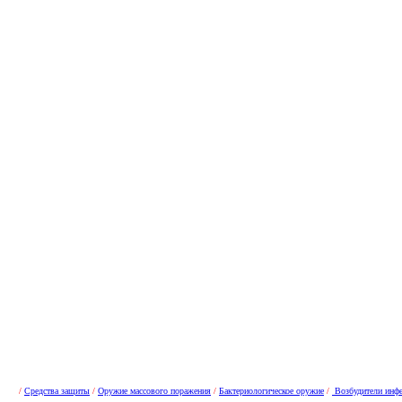
/
Средства защиты
/
Оружие массового поражения
/
Бактериологическое оружие
/
Возбудители инф