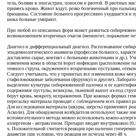
тела, болями в эпигастрии, поносом и рвотой. В рвотных ма
примесь крови. Живот вздут, резко болезненный при пальпа
брюшины. Состояние больного прогрессивно ухудшается и п
шока больные умирают.
При любой из описанных форм может развиться сибиреязвен
возникновением вторичных очагов (менингит, поражение пече
Диагноз и дифференциальный диагноз. Распознавание сибир
эпидемиологического анамнеза (профессия больного, характе
доставлено сырье, контакт с больными животными и др.). У
изменения кожи в области ворот инфекции (расположение на
темного струпа, окруженного вторичными пустулами, отеком 
Следует учитывать, что у привитых все изменения кожи мог
стафилококковые заболевания (фурункул и другие). Лабора
выделение культуры сибиреязвенной палочки и ее идентифик
содержимое пустулы, везикулы, тканевой выпот из-под стру
берут кровь, мокроту, испражнения. При кожных формах гемо
пересылку материала проводят с соблюдением всех правил 
Для исследования материала (шкуры, шерсть) применяют ре
Асколи). Для обнаружения возбудителя используют также и
вспомогательного метода можно использовать кожно-аллерг
аллергеном - антраксином. Препарат вводят внутрикожно (0,1
ч. Положительной считается реакция при наличии гиперемии
диаметре при условии, что реакция не исчезла через 48 ч.