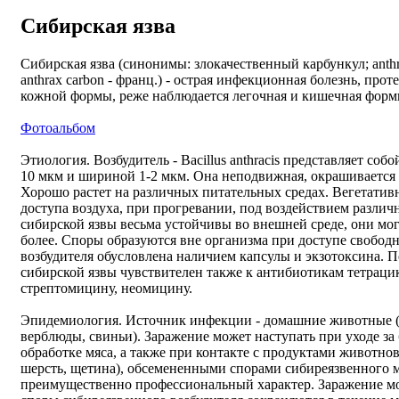
Сибирская язва
Сибирская язва (синонимы: злокачественный карбункул; anthrax 
anthrax carbon - франц.) - острая инфекционная болезнь, пр
кожной формы, реже наблюдается легочная и кишечная формы
Фотоальбом
Этиология. Возбудитель - Bacillus anthracis представляет со
10 мкм и шириной 1-2 мкм. Она неподвижная, окрашивается п
Хорошо растет на различных питательных средах. Вегетати
доступа воздуха, при прогревании, под воздействием разл
сибирской язвы весьма устойчивы во внешней среде, они могу
более. Споры образуются вне организма при доступе свобод
возбудителя обусловлена наличием капсулы и экзотоксина. 
сибирской язвы чувствителен также к антибиотикам тетрац
стрептомицину, неомицину.
Эпидемиология. Источник инфекции - домашние животные (к
верблюды, свиньи). Заражение может наступать при уходе за
обработке мяса, а также при контакте с продуктами животно
шерсть, щетина), обсемененными спорами сибиреязвенного 
преимущественно профессиональный характер. Заражение мож