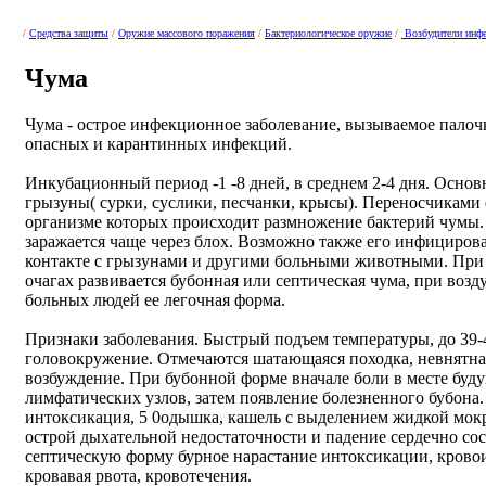
/
Средства защиты
/
Оружие массового поражения
/
Бактериологическое оружие
/
Возбудители инф
Чума
Чума - острое инфекционное заболевание, вызываемое палоч
опасных и карантинных инфекций.
Инкубационный период -1 -8 дней, в среднем 2-4 дня. Осно
грызуны( сурки, суслики, песчанки, крысы). Переносчиками е
организме которых происходит размножение бактерий чумы.
заражается чаще через блох. Возможно также его инфициро
контакте с грызунами и другими больными животными. При
очагах развивается бубонная или септическая чума, при возд
больных людей ее легочная форма.
Признаки заболевания. Быстрый подъем температуры, до 39-4
головокружение. Отмечаются шатающаяся походка, невнятна
возбуждение. При бубонной форме вначале боли в месте буд
лимфатических узлов, затем появление болезненного бубона
интоксикация, 5 0одышка, кашель с выделением жидкой мокр
острой дыхательной недостаточности и падение сердечно сос
септическую форму бурное нарастание интоксикации, кровои
кровавая рвота, кровотечения.