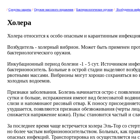
/
Средства защиты
/
Оружие массового поражения
/
Бактериологическое оружие
/
Возбудители инф
Холера
Холера относится к особо опасным и карантинным инфекция
Возбудитель - холерный вибрион. Может быть применен про
бактериологического оружия.
Инкубационный период болезни -1 - 5 сут. Источником инфе
бактерионоситель. Больные в острой стадии выделяют возбуди
рвотными массами. Вибрионы могут хорошо сохраняться во в
холодных водоемов.
Признаки заболевания. Болезнь начинается остро с появления
сутки и больше, испражнения имеют вид белесоватой водян
слизи и напоминают рисовый отвар. К поносу присоединяетс
ухудшается, появляются признаки обезвоживания (черты лица
снижается напряжение кожи). Пульс становится частый и сла
За последнее время чаще встречается холера Эль-Тор со сте
но более частым вибриононосительством. Больных, как прави
опасных инфекций. Транспортировка их осуществляется на 