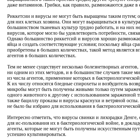
даже витаминов. Грибки, как правило, размножаются даже в 
Риккетсии и вирусы не могут быть выращены таким путем; 
для них клетках хозяина. Они могут выращиваться в культура
большинством тканевых культур трудно работать, и на них не
вирусов, которое могло бы удовлетворить потребности, связ
Однако большинство риккетсий и вирусов хорошо размножае
яйца и создать соответствующие условия; поскольку яйца ср
приобретены в больших количествах, такой метод является 
агентов в больших количествах.
Тем не менее существует несколько болезнетворных агентов,
ни одним из этих методов, и в большинстве случаев такие 
из числа агентов, применение которых в бактериологическо
К их числу относятся бледные спирохеты и возбудитель возв
микробы могут быть получены живыми только путем зараже
одного животного к другому с использованием зараженной т
также бациллу проказы и вирусы краснухи и ветряной оспы. 
не было бы избрано для использования в бактериологическо
Интересно отметить, что вирусы свинки и лихорадки Денге
для ис-пользования их в бактериологической войне, в доклад
агенты, которые не могут быть получены искусственным путе
успешно культивироваться.