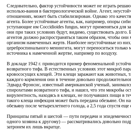
Следовательно, фактор устойчивости может не играть решаю
использо-вания в бактериологической войне. Агент, неустой
отношениях, может быть стабилизирован. Однако это качест
агента. Более устойчивые агенты, как, например, опоры си
уступающие им Coccidioides fungus, могут применяться для з
они при таких условиях будут, видимо, существовать долго.
агентов должно распространяться таким образом, чтобы они 
организм намеченных жертв. Наиболее неустойчивые из них
цереброспинального менингита, могут переноситься только 
источника к намеченной жертве, например по воздуху.
В докладе 1942 г. приводится пример феноменальной устой
возвратного тифа. В естественных условиях этот микроб пар
кровососущих клещей. Эти клещи заражают как животных, та
каждого кормления они в течение довольно продолжительно
Эдвард Фрэнсис, известный американской ученый, занималс
спирохетами возвратного тифа, и нашел, что эти микробы о
вирулентность, находясь в клещах, не получавших пищи в тече
такого клеща инфекция может быть передана обезьяне. Он на
обезьяну после четырехлетнего голода, а 2,5 года спустя еще 
Принципы пятый и шестой — пути передачи и эпидемичность
одного хозяина к другому) — рассматривались довольно под
затронем их лишь вкратце.