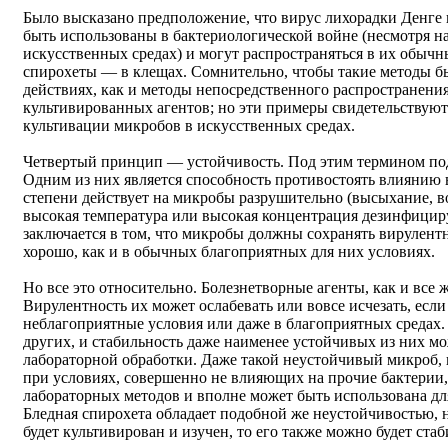
Было высказано предположение, что вирус лихорадки Денге 
быть использованы в бактериологической войне (несмотря на
искусственных средах) и могут распространяться в их обычн
спирохеты — в клещах. Сомнительно, чтобы такие методы б
действиях, как и методы непосредственного распространени
культивированных агентов; но эти примеры свидетельствуют 
культивации микробов в искусственных средах.
Четвертый принцип — устойчивость. Под этим термином под
Одним из них является способность противостоять влиянию 
степени действует на микробы разрушительно (высыхание, в
высокая температура или высокая концентрация дезинфициру
заключается в том, что микробы должны сохранять вирулентн
хорошо, как и в обычных благоприятных для них условиях.
Но все это относительно. Болезнетворные агенты, как и все
Вирулентность их может ослабевать или вовсе исчезать, есл
неблагоприятные условия или даже в благоприятных средах.
других, и стабильность даже наименее устойчивых из них 
лабораторной обработки. Даже такой неустойчивый микроб, к
при условиях, совершенно не влияющих на прочие бактерии
лабораторных методов и вполне может быть использована дл
Бледная спирохета обладает подобной же неустойчивостью, н
будет культивирован и изучен, то его также можно будет ста