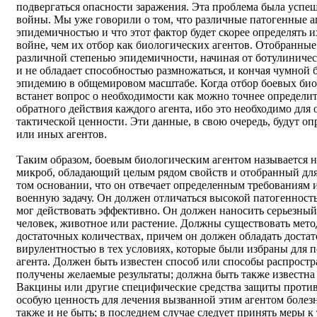
подвергаться опасности заражения. Эта проблема была успе
войны. Мы уже говорили о том, что различные патогенные а
эпидемичностью и что этот фактор будет скорее определять 
войне, чем их отбор как биологических агентов. Отобранные 
различной степенью эпидемичности, начиная от ботулиничес
и не обладает способностью размножаться, и кончая чумной 
эпидемию в общемировом масштабе. Когда отбор боевых биол
встанет вопрос о необходимости как можно точнее определи
обратного действия каждого агента, ибо это необходимо для 
тактической ценности. Эти данные, в свою очередь, будут о
или иных агентов.
Таким образом, боевым биологическим агентом называется н
микроб, обладающий целым рядом свойств и отобранный для
том основании, что он отвечает определенным требованиям
военную задачу. Он должен отличаться высокой патогенност
мог действовать эффективно. Он должен наносить серьезный
человек, животное или растение. Должны существовать мето
достаточных количествах, причем он должен обладать доста
вирулентностью в тех условиях, которые были избраны для 
агента. Должен быть известен способ или способы распростра
получены желаемые результаты; должна быть также известна 
Вакцины или другие специфические средства защиты против 
особую ценность для лечения вызванной этим агентом болезн
также и не быть; в последнем случае следует принять меры к