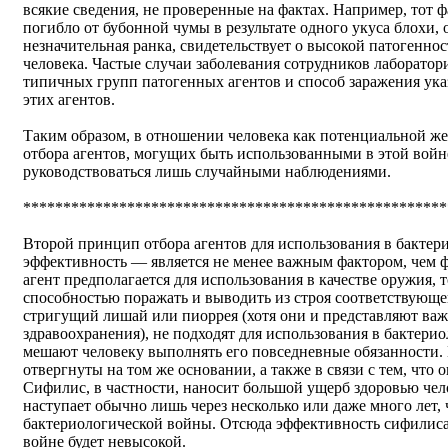
всякие сведения, не проверенные на фактах. Например, тот ф
погибло от бубонной чумы в результате одного укуса блохи, 
незначительная ранка, свидетельствует о высокой патогенн
человека. Частые случаи заболевания сотрудников лаборатори
типичных групп патогенных агентов и способ заражения у
этих агентов.
Таким образом, в отношении человека как потенциальной ж
отбора агентов, могущих быть использованными в этой вой
руководствоваться лишь случайными наблюдениями.
*****************************************************
Второй принцип отбора агентов для использования в бактер
эффективность — является не менее важным фактором, чем ф
агент предполагается для использования в качестве оружия, 
способностью поражать и выводить из строя соответствующег
стригущий лишай или пиоррея (хотя они и представляют важ
здравоохранения), не подходят для использования в бактерио
мешают человеку выполнять его повседневные обязанности.
отвергнуты на том же основании, а также в связи с тем, что
Сифилис, в частности, наносит большой ущерб здоровью чело
наступает обычно лишь через несколько или даже много лет, 
бактериологической войны. Отсюда эффективность сифилиса
войне будет невысокой.