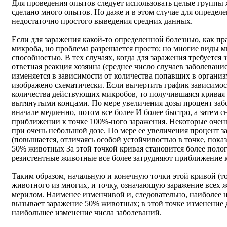
Для проведения опытов следует использовать целые группы
сделано много опытов. Но даже и в этом случае для определ
недостаточно простого выведения средних данных.
Если для заражения какой-то определенной болезнью, как пр
микроба, но проблема разрешается просто; но многие виды м
способностью. В тех случаях, когда для заражения требуется
ответная реакция хозяина (среднее число случаев заболеван
изменяется в зависимости от количества попавших в органи
изображено схематически. Если вычертить график зависимо
количества действующих микробов, то получившаяся кривая 
вытянутыми концами. По мере увеличения дозы процент за
вначале медленно, потом все более И более быстро, а затем 
приближении к точке 100%-ного заражения. Некоторые оче
при очень небольшой дозе. По мере ее увеличения процент
(повышается, отличаясь особой устойчивостью в точке, пок
50% животных За этой точкой кривая становится более полог
резистентные животные все более затрудняют приближение 
Таким образом, начальную и конечную точки этой кривой (т
животного из многих, и точку, означающую заражение всех 
мерилом. Наименее изменчивой и, следовательно, наиболее н
вызывает заражение 50% животных; в этой точке изменение 
наибольшее изменение числа заболеваний.