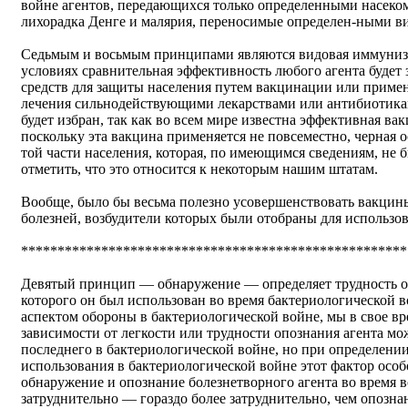
войне агентов, передающихся только определенными насек
лихорадка Денге и малярия, переносимые определен-ными ви
Седьмым и восьмым принципами являются видовая иммуниза
условиях сравнительная эффективность любого агента будет 
средств для защиты населения путем вакцинации или приме
лечения сильнодействующими лекарствами или антибиотикам
будет избран, так как во всем мире известна эффективная ва
поскольку эта вакцина применяется не повсеместно, черная 
той части населения, которая, по имеющимся сведениям, не
отметить, что это относится к некоторым нашим штатам.
Вообще, было бы весьма полезно усовершенствовать вакцин
болезней, возбудители которых были отобраны для использов
*****************************************************
Девятый принцип — обнаружение — определяет трудность оп
которого он был использован во время бактериологической 
аспектом обороны в бактериологической войне, мы в свое вр
зависимости от легкости или трудности опознания агента м
последнего в бактериологической войне, но при определении
использования в бактериологической войне этот фактор особ
обнаружение и опознание болезнетворного агента во время в
затруднительно — гораздо более затруднительно, чем опозна