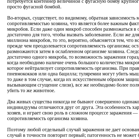
потребуется контейнер величиной с фугасную бомбу крупного
просто фугасной бомбой.
Во-вторых, существует, по видимому, обратная зависимость 
сопротивляемостью хозяина, что является более важным факт
микробов. Если даже один микроб способен размножаться в ор
достаточно для того, чтобы вызвать заболевание. Если же д
миллиона микробов, то это, вероятно, объясняется тем, что в
прежде чем преодолевается сопротивляемость организма; ос
размножаются затем в ослабленном организме хозяина. Следо
достаточно одного микроба, то возможность заражения гораздо
когда необходимо наличие очень большого количества микро
которое нейтрализует сопротивляемость организма. При пра
пневмококков или одна бацилла; туляремии могут убить мыш
то даже в том случае, когда их искусственным образом защ
вызывающим сгущение слизи), все же необходимо более пол
убить то же животное.
Два живых существа никогда не бывают совершенно одинак
индивидуумы отличаются друг от друга. Эта особенность хара
хозяев, и играет свою роль в сложном процессе заражения —
сопротивляемость организма хозяина.
Поэтому любой отдельный случай заражения не дает основани
случай в точности повторит первый; патогенность не может