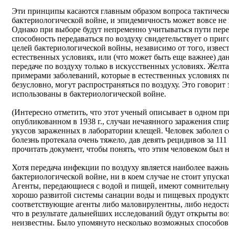
Эти принципы касаются главным образом вопроса тактическ
бактериологической войне, и эпидемичность может вовсе не
Однако при выборе будут непременно учитываться пути пере
способность передаваться по воздуху свидетельствует о приг
целей бактериологической войны, независимо от того, извест
естественных условиях, или (что может быть еще важнее) д
передаче по воздуху только в искусственных условиях. Желт
примерами заболеваний, которые в естественных условиях п
безусловно, могут распространяться по воздуху. Это говорит 
использованы в бактериологической войне.
(Интересно отметить, что этот ученый описывает в одном п
опубликованном в 1938 г., случаи нечаянного заражения спир
укусов зараженных в лаборатории клещей. Человек заболел се
болезнь протекала очень тяжело, дав девять рецидивов за 11
прочитать документ, чтобы понять, что этим человеком был 
Хотя передача инфекции по воздуху является наиболее важн
бактериологической войне, ни в коем случае не стоит упуска
Агенты, передающиеся с водой и пищей, имеют сомнительную
хорошо развитой системы санации воды и пищевых продуктов,
соответствующие агенты либо маловирулентны, либо недост
что в результате дальнейших исследований будут открыты во
неизвестны. Было упомянуто несколько возможных способов