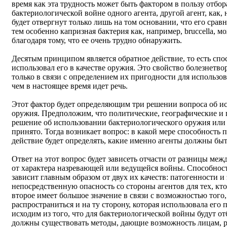
время как эта трудность может быть фактором в пользу отбор
бактериологической войне одного агента, другой агент, как,
будет отвергнут только лишь на том основании, что его срав
тем особенно капризная бактерия как, например, bruccella, 
благодаря тому, что ее очень трудно обнаружить.
Десятым принципом является обратное действие, то есть спос
использовал его в качестве оружия. Это свойство болезнетво
только в связи с определением их пригодности для использов
чем в настоящее время идет речь.
Этот фактор будет определяющим три решении вопроса об и
оружия. Предположим, что политические, географические и 
решение об использовании бактериологического оружия или 
принято. Тогда возникает вопрос: в какой мере способность 
действие будет определять, какие именно агенты должны бы
Ответ на этот вопрос будет зависеть отчасти от разницы меж
от характера назревающей или ведущейся войны. Способност
зависит главным образом от двух их качеств: патогенности 
непосредственную опасность со стороны агентов для тех, кто
второе имеет большое значение в связи с возможностью того
распространиться и на ту сторону, которая использовала его
исходим из того, что для бактериологической войны будут о
должны существовать методы, дающие возможность лицам, р