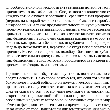
Способность биологического агента вызывать потери отчаст
причиняемого им заболевания. Сюда относится количество с
каждую сотню случаев заболевания); сравнительная продолж
(период, на который человек полностью выбывает из строя);
выздоровления, а также продолжительность инкубационного 
продолжительность вызываемого данным агентом заболевания 
применения этого агента — его конкретное тактическое испо
инкубационный период будет оказывать влияние на отбор, та
болезни, как проказа и бешенство, инкубационный период к
недель до нескольких лет, вероятно, не будут использоваться
причине. Более всего, вероятно, подойдут болезни с инку
не более нескольких дней; но вместе с тем могут быть испол
инкубационный период которых продолжается две недели и д
прочими необходимыми качествами.
Принцип наличия возбудителя, в сущности, понятен сам по 
следует осветить. Само собой разумеется, что если тот или и
бактериологической войне, то он должен иметься в наличии,
практического получения этого агента в таких количествах, 
следует сказать о том, что могущие возникнуть трудности яв
секретности, порожденной войной или подготовкой к войне.
себе внимание ученых всего мира, и различные страны в мир
обмен инфекционными агентами на предмет научных исследо
независимо от того, являются ли дипломатические или экон