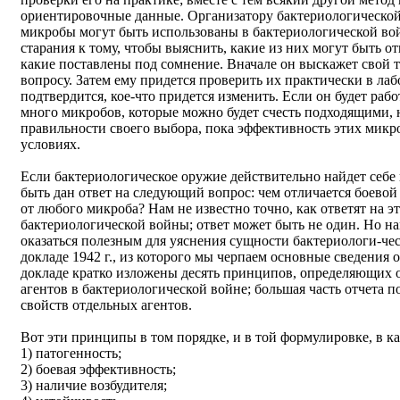
ориентировочные данные. Организатору бактериологической 
микробы могут быть использованы в бактериологической вой
старания к тому, чтобы выяснить, какие из них могут быть о
какие поставлены под сомнение. Вначале он выскажет свой 
вопросу. Затем ему придется проверить их практически в лабо
подтвердится, кое-что придется изменить. Если он будет рабо
много микробов, которые можно будет счесть подходящими, н
правильности своего выбора, пока эффективность этих микр
условиях.
Если бактериологическое оружие действительно найдет себе
быть дан ответ на следующий вопрос: чем отличается боево
от любого микроба? Нам не известно точно, как ответят на э
бактериологической войны; ответ может быть не один. Но на
оказаться полезным для уяснения сущности бактериологи-чес
докладе 1942 г., из которого мы черпаем основные сведения 
докладе кратко изложены десять принципов, определяющих
агентов в бактериологической войне; большая часть отчета 
свойств отдельных агентов.
Вот эти принципы в том порядке, и в той формулировке, в к
1) патогенность;
2) боевая эффективность;
3) наличие возбудителя;