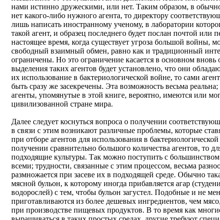
нами истинно дружескими, или нет. Таким образом, в обычно
нет какого-либо нужного агента, то директору соответствую
лишь написать иностранному ученому, в лаборатории которо
такой агент, и образец последнего будет послан почтой или 
настоящее время, когда существует угроза большой войны, мо
свободный взаимный обмен, равно как и традиционный инте
ограничены. Но это ограничение касается в основном вновь 
выделения таких агентов будет установлено, что они облад
их использование в бактериологической войне, то сами аген
быть сразу же засекречены. Эта возможность весьма реальна; 
агенты, упомянутые в этой книге, вероятно, имеются или м
цивилизованной стране мира.
Далее следует коснуться вопроса о получении соответствующ
в связи с этим возникают различные проблемы, которые став
при отборе агентов для использования в бактериологической
получении сравнительно большого количества агентов, то д
подходящие культуры. Так можно поступить с большинством
всеми; трудности, связанные с этим процессом, весьма разн
размножается при засеве их в подходящей среде. Обычно так
мясной бульон, к которому иногда прибавляется агар (студен
водорослей) с тем, чтобы бульон загустел. Подобные и не м
приготавливаются из более дешевых ингредиентов, чем мясо
при производстве пищевых продуктов. В то время как многи
выращиваться в таких простых средах, другие требуют спец