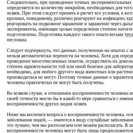
Следовательно, при проведении точных экспериментальных 
определяется по количеству микробов, необходимых для тог
хозяев. При этом следует принять в расчет все условия, в к
кролики, повидимому, различно реагируют на инфекцию; кро
реагировать на подкожное заражение и заражение через дыха
эксперименты, имеющие целью определение степени патоге
подготовлены. Подготовка каждого такого опыта весьма труд
несложна
Следует подчеркнуть, что данные, полученные на опытах с ж
нельзя автоматически перенести на человека. Хотя для опред
проведение многочисленных опытов, осуществить их доволь
степень заразительности той или иной болезни для лаборато
необходимо, для любого другого вида животных или растени
производиться не могут. Поэтому точные данные о заразител
человека практически не могут быть получены.
Во всяком случае, в отношении восприимчивости человека м
своей точности могли бы в какой-то мере сравниться с име
восприимчивости других видов хозяев.
Ниже мы коснемся вопроса о восприимчивости человека, осн
заболевания людей, — имеются в виду случайные заболевани
это лучшее, чем мы располагаем или можем располагать. В о
восприимчивости человека могут быть лишь предположитель