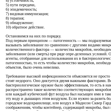
4) устойчивость,
5) пути передачи,
6) эпидемичность;
7) видовая иммунизация;
8) терапия;
9) обнаружение;
10) обратное действие.
Остановимся на них по порядку.
Под первым принципом — патогенность — мы подразумеваем
вызывать заболевание по сравнению с другими видами микро
количественного фактора — количества микробов, необходим
заболевание (или смерть) при ряде опре-деленных условий. 
агенты, отобранные для использования их в бактериологичес
патогенностью, то есть чтобы количество микробов, необхо
объектов, было очень невелико.
Требование высокой инфекционности объясняется не просто
стоят недорого. Оно диктуется двумя важными факторами. В
бактериологическое оружие было эффективным, то есть в н
распространено такое количество соответствующих микробов
или каждый кубический фут воздуха был насыщен ими в тако
эту воду и дышащих этим воздухом. Если нужно за-разить бо
городское водохранилище, или воздух в Мадисон Сквер Гард
соображениям, чтобы контейнер, содержащий микробы, был 