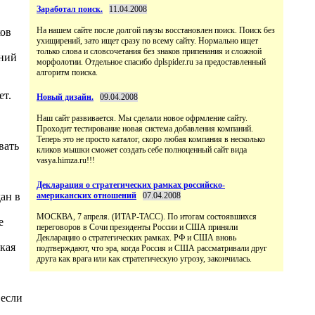
Заработал поиск.
11.04.2008
На нашем сайте после долгой паузы восстановлен поиск. Поиск без
ков
ухищирений, зато ищет сразу по всему сайту. Нормально ищет
только слова и словсочетания без знаков припенания и сложной
ений
морфолотии. Отдельное спасибо dplspider.ru за предоставленный
алгоритм поиска.
ет.
Новый дизайн.
09.04.2008
Наш сайт развивается. Мы сделали новое офрмление сайту.
Проходит тестирование новая система добавления компаний.
Теперь это не просто каталог, скоро любая компания в несколько
вать
кликов мышки сможет создать себе полноценный сайт вида
vasya.himza.ru!!!
Декларация о стратегических рамках российско-
ан в
американских отношений
07.04.2008
МОСКВА, 7 апреля. (ИТАР-ТАСС). По итогам состоявшихся
е
переговоров в Сочи президенты России и США приняли
Декларацию о стратегических рамках. РФ и США вновь
кая
подтверждают, что эра, когда Россия и США рассматривали друг
друга как врага или как стратегическую угрозу, закончилась.
 если