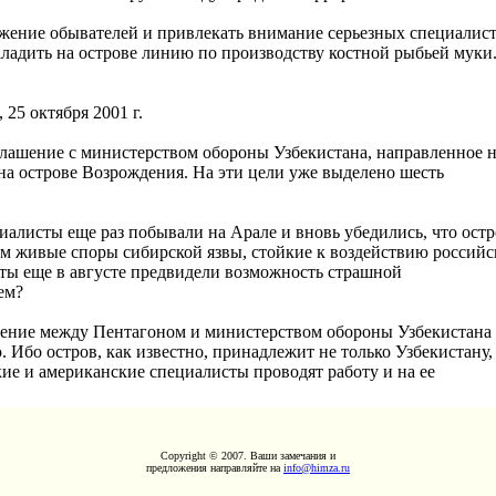
ажение обывателей и привлекать внимание серьезных специалист
ладить на острове линию по производству костной рыбьей муки
25 октября 2001 г.
оглашение с министерством обороны Узбекистана, направленное 
а острове Возрождения. На эти цели уже выделено шесть
иалисты еще раз побывали на Арале и вновь убедились, что ост
м живые споры сибирской язвы, стойкие к воздействию российс
ты еще в августе предвидели возможность страшной
ем?
ашение между Пентагоном и министерством обороны Узбекистана
Ибо остров, как известно, принадлежит не только Узбекистану,
ские и американские специалисты проводят работу и на ее
Copyright © 2007. Ваши замечания и
предложения направляйте на
info@himza.ru