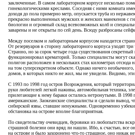
заключенные. В самом лабораторном корпусе несколько по
гинекологическими креслами. Соседняя с ними комната име
доходя до пола примерно метр, опускается труба из нержаве
прекрасно выполненных мужских и женских манекенов с гн
биологии и огромный склад всевозможных колб и специаль
заварены и не открыты по сей день. Всюду разбросаны сейф
Между поселком и лабораторным корпусом находится странны
От резервуаров в сторону лабораторного корпуса уходят три
Странно, но за сорок четыре года существования секретный 
функционировал крематорий. Только специалисты могут сказ
полигон расположен в нескольких стах километрах отсюда н
на том суперсекретном объекте. Однако ничего необычного
домов, в которых никто не жил, мы не увидели. Видимо, э
С 1993 по 1998 год остров Возрождения, который территориа
руки любителей легкой наживы, автомобильная техника, эл
прилегающие к нему бараки остались нетронутыми. В 1998 г
американские. Заокеанские специалисты и сделали вывод, 
сибирской язвы, ставшие ненужными. Одновременно узбекис
обстановка на острове вполне благоприятная.
По свидетельству очевидцев, буровики из любопытства вскр
страшной болезни они вряд ли нашли. Ибо, к счастью, все 
на острове и было захоронено что-то страшное, оно никак н