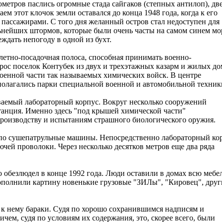
метров паслись огромные стада сайгаков (степных антилоп), дв
 этот клочок земли оставался до конца 1948 года, когда к его
пассажирами. С того дня желанный остров стал недоступен для
нейших штормов, которые были очень часты на самом синем мо
ждать непогоду в одной из бухт.
летно-посадочная полоса, способная принимать военно-
рос поселок Контубек из двух и трехэтажных казарм и жилых д
военной части так называемых химических войск. В центре
сполагались парки специальной военной и автомобильной техник
ываемый лабораторный корпус. Вокруг несколько сооружений
танция. Именно здесь "под крышей химической части"
роизводству и испытаниям страшного биологического оружия.
а по сушепатрульные машины. Непосредственно лабораторный ко
ей проволоки. Через несколько десятков метров еще два ряда
 обезлюдел в конце 1992 года. Люди оставили в домах всю мебе
ополнили картину новенькие грузовые "ЗИЛы", "Кировец", друг
к нему бараки. Судя по хорошо сохранившимся надписям и
ем, судя по условиям их содержания, это, скорее всего, были