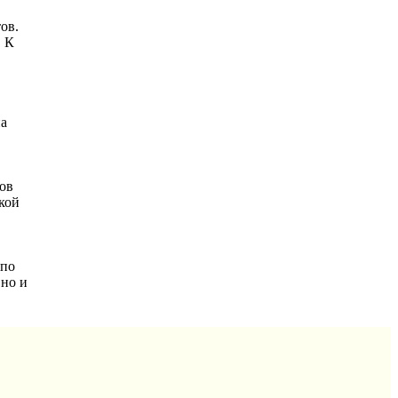
ов.
. К
на
ров
кой
 по
 но и