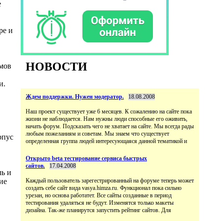
е
ре и
НОВОСТИ
омов
и.
Ждем поддержки. Нужен модератор.
18.08.2008
Наш проект существует уже 6 месяцев. К сожалению на сайте пока
жизни не наблюдается. Нам нужны люди способные его оживить,
начать форум. Подсказать чего не хватает на сайте. Мы всегда рады
любым пожеланиям и советам. Мы знаем что существует
рпус
определенная группа людей интересующаяся данной тематикой и
Открыто beta тестирование сервиса быстрых
сайтов.
17.04.2008
ль и
ие
Каждый пользователь зарегестрированный на форуме теперь может
создать себе сайт вида vasya.himza.ru. Функционал пока сильно
урезан, но основа работатет. Все сайты созданные в период
тестирования удаляться не будут. Изменятся только макеты
дизайна. Так-же планирутся запустить рейтинг сайтов. Для