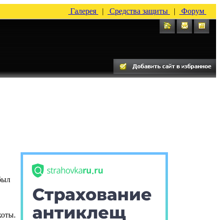
Галерея
|
Средства защиты
|
Форум
был
хоты.