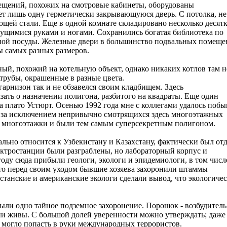
мещений, похожих на смотровые кабинеты, оборудованы
ет лишь одну герметически закрывающуюся дверь. С потолка, не
ющей стали. Еще в одной комнате складировано несколько десят
ущимися руками и ногами. Сохранились богатая библиотека по
ной посуды. Железные двери в большинство подвальных помещ
ы самых разных размеров.
й, похожий на котельную объект, однако никаких котлов там н
 трубы, окрашенные в разные цвета.
гарнизон так и не обзавелся своим кладбищем. Здесь
ать о назначении полигона, разбитого на квадраты. Еще один
а плато Устюрт. Осенью 1992 года мне с коллегами удалось побы
, за исключением непривычно смотрящихся здесь многоэтажных
ти многоэтажки и были тем самым суперсекретным полигоном.
льно относится к Узбекистану и Казахстану, фактически был отд
ектростанции были разграблены, но лабораторный корпус и
оду сюда прибыли геологи, экологи и эпидемиологи, в том числ
что перед своим уходом бывшие хозяева захоронили штаммы
танские и американские экологи сделали вывод, что экологичес
ыли одно тайное подземное захоронение. Порошок - возбудитель
они живы. С большой долей уверенности можно утверждать; даже
е могло попасть в руки международных террористов.