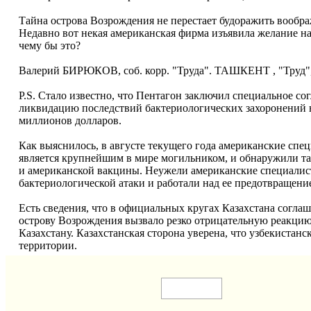
Тайна острова Возрождения не перестает будоражить вообр
Недавно вот некая американская фирма изъявила желание на
чему бы это?
Валерий БИРЮКОВ, соб. корр. "Труда". ТАШКЕНТ , "Труд", 
P.S. Стало известно, что Пентагон заключил специальное с
ликвидацию последствий бактериологических захоронений н
миллионов долларов.
Как выяснилось, в августе текущего года американские спец
является крупнейшим в мире могильником, и обнаружили та
и американской вакцины. Неужели американские специалис
бактериологической атаки и работали над ее предотвращени
Есть сведения, что в официальных кругах Казахстана согл
острову Возрождения вызвало резко отрицательную реакцию. 
Казахстану. Казахстанская сторона уверена, что узбекистан
территории.