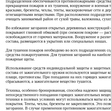
Подразделения обеспечиваются противопожарными средствам
прекращения пожаров и их тушения, вооружение и военная 
красками, брезенты, чехлы, тенты, маскировочные сети и д
огнезащитными веществами. При расположении подразделени
очищать занимаемый район от сухой травы, валежника, сухих
Во избежание загорания открытых деревянных конструкци
покрывают глиняной обмазкой (при снежном покрове — раст
освобождаются от горючих материалов. Вооружение и разли
состава, размещаются в укрытиях или специальных нишах.
Для тушения пожаров необходимо во всех подразделениях со
средства пожаротушения. Для тушения загораний на наибол
пожарные щиты.
Использование средств индивидуальной защиты и защитных 
состава от зажигательного оружия используются защитные 
плащи, противогазы. При попадании на них горящих зажига
сбрасываются, а зажигательное вещество тушится.
Техника, особенно бронированная, способна надежно защища
непосредственного попадания горящих зажигательных вещес
техники в полевых условиях могут использоваться маты из з
покрытия. Тенты, чехлы, брезенты не закрепляются. Это поз
загорании. В случае применения противником зажигательно