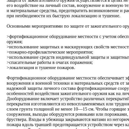
Защита от зажигательного оружия осуществляется в целях не
его воздействие на личный состав, вооружение и военную 
и материальные средства, предотвратить возникновение и р
при необходимости их быструю локализацию и тушение.
Основными мероприятиями по защите от зажигательного ору
>фортификационное оборудование местности с учетом обесп
оружия;
>использование защитных и маскирующих свойств местност
>пожарно-профилактические мероприятия;
>использование средств индивидуальной защиты и защитных
>спасательные работы в очагах поражения;
>локализация и тушение пожаров.
Фортификационное оборудование местности обеспечивает эф
вооружения и военной техники и материальных средств от з
надежной защиты личного состава фортификационные соору
особенностей воздействия зажигательного оружия как на лич
Дооборудование включает устройство различных перекрытий
перекрытия изготовляются из невоспламеняемых или трудно
слоем грунта толщиной не менее 10—15 см. Чтобы горящие з
сооружения, выходы оборудуются ровиками или порожками, а
бруствера. Входы в убежища закрываются матами из негорюч
пожара вдоль траншей предотвращается устройством через