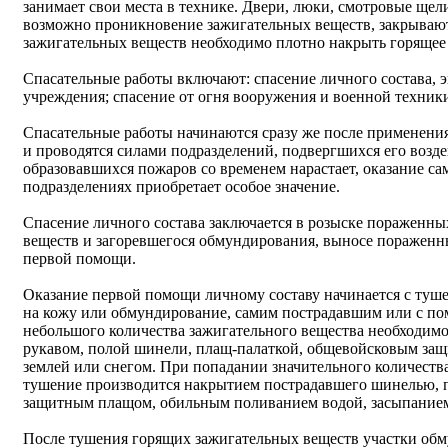
занимает свои места в технике. Двери, люки, смотровые щели
возможно проникновение зажигательных веществ, закрывают
зажигательных веществ необходимо плотно накрыть горящее
Спасательные работы включают: спасение личного состава,
учреждения; спасение от огня вооружения и военной техники
Спасательные работы начинаются сразу же после применени
и проводятся силами подразделений, подвергшихся его возд
образовавшихся пожаров со временем нарастает, оказание с
подразделениях приобретает особое значение.
Спасение личного состава заключается в розыске пораженны
веществ и загоревшегося обмундирования, выносе пораженны
первой помощи.
Оказание первой помощи личному составу начинается с туш
на кожу или обмундирование, самим пострадавшим или с п
небольшого количества зажигательного вещества необходимо
рукавом, полой шинели, плащ-палаткой, общевойсковым за
землей или снегом. При попадании значительного количества
тушение производится накрытием пострадавшего шинелью, 
защитным плащом, обильным поливанием водой, засыпанием
После тушения горящих зажигательных веществ участки обм