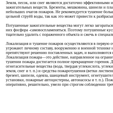
Земля, песок, или снег являются достаточно эффективными 
зажигательных веществ. Брезенты, мешковина, шинели и пл
небольших очагов пожаров. Не рекомендуется тушение боль
цельной струёй воды, так как это может привести к разбрас
Потушенные зажигательные вещества могут легко загораться 
них фосфора -самовоспламеняться. Поэтому потушенные кус
тщательно удалить с пораженного объекта и сжечь в специаль
Локализация и тушение пожаров осуществляются в первую оче
угрожают личному составу, вооружению и военной технике 
препятствуют решению поставленных задач, и выполняются 
Локализация пожара—это действие, направленное на ограни
тушении пожара достигается полное прекращение горения. 
огнегасительные вещества (вода, твердая углекислота, углеки
земля, снег и т. п.) и средства пожаротушения (ветки листве
брезент, шипели, одеяла, шанцевый инструмент, огнетушит
установки, пожарные автоцистерны, автонасосы и т. п.). По
оперативно, решительно, умело при строгом соблюдении тре