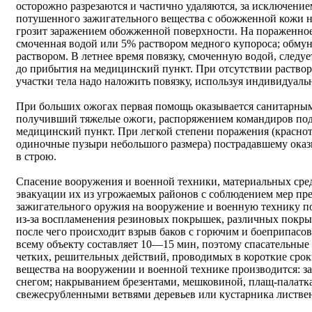
осторожно разрезаются и частично удаляются, за исключени
потушенного зажигательного вещества с обожженной кожи не
грозит заражением обожженной поверхности. На пораженное 
смоченная водой или 5% раствором медного купороса; обму
раствором. В летнее время повязку, смоченную водой, следу
до прибытия на медицинский пункт. При отсутствии раство
участки тела надо наложить повязку, используя индивидуаль
При больших ожогах первая помощь оказывается санитарным
получивший тяжелые ожоги, распоряжением командиров под
медицинский пункт. При легкой степени поражения (красно
одиночные пузыри небольшого размера) пострадавшему оказ
в строю.
Спасение вооружения и военной техники, материальных сред
эвакуации их из угрожаемых районов с соблюдением мер пр
зажигательного оружия на вооружение и военную технику п
из-за воспламенения резиновых покрышек, различных покры
после чего происходит взрыв баков с горючим и боеприпасо
всему объекту составляет 10—15 мин, поэтому спасательные
четких, решительных действий, проводимых в короткие срок
вещества на вооружении и военной технике производится: з
снегом; накрыванием брезентами, мешковиной, плащ-палатк
свежесрубленными ветвями деревьев или кустарника листве