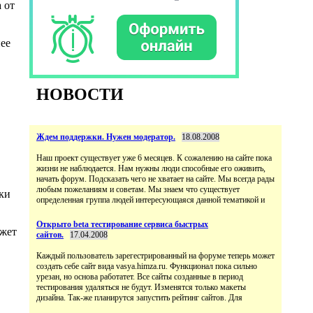
 от
ее
НОВОСТИ
Ждем поддержки. Нужен модератор.
18.08.2008
Наш проект существует уже 6 месяцев. К сожалению на сайте пока
жизни не наблюдается. Нам нужны люди способные его оживить,
начать форум. Подсказать чего не хватает на сайте. Мы всегда рады
любым пожеланиям и советам. Мы знаем что существует
ки
определенная группа людей интересующаяся данной тематикой и
Открыто beta тестирование сервиса быстрых
ожет
сайтов.
17.04.2008
Каждый пользователь зарегестрированный на форуме теперь может
создать себе сайт вида vasya.himza.ru. Функционал пока сильно
урезан, но основа работатет. Все сайты созданные в период
тестирования удаляться не будут. Изменятся только макеты
дизайна. Так-же планирутся запустить рейтинг сайтов. Для