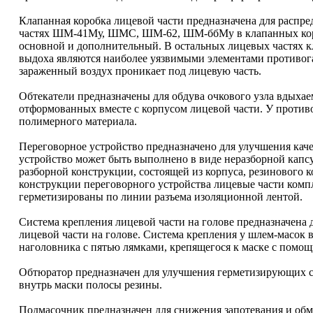
Клапанная коробка лицевой части предназначена для распр
частях ШМ-41Му, ШМС, ШМ-62, ШМ-ббМу в клапанных коро
основной и дополнительный. В остальных лицевых частях 
выдоха являются наиболее уязвимыми элементами противогаз
зараженный воздух проникает под лицевую часть.
Обтекатели предназначены для обдува очкового узла вдыха
отформованных вместе с корпусом лицевой части. У проти
полимерного материала.
Переговорное устройство предназначено для улучшения каче
устройство может быть выполнено в виде неразборной капсу
разборной конструкции, состоящей из корпуса, резинового 
конструкции переговорного устройства лицевые части ком
герметизированы по линии разъема изоляционной лентой.
Система крепления лицевой части на голове предназначена 
лицевой части на голове. Система крепления у шлем-масок в
наголовника с пятью лямками, крепящегося к маске с помо
Обтюратор предназначен для улучшения герметизирующих с
внутрь маски полосы резины.
Подмасочник предназначен для снижения запотевания и обме