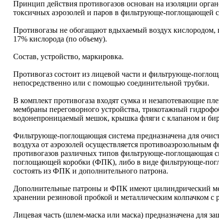
Принцип действия противогазов основан на изоляции орган
токсичных аэрозолей и паров в фильтрующе-поглощающей с
Противогазы не обогащают вдыхаемый воздух кислородом, п
17% кислорода (по объему).
Состав, устройство, маркировка.
Противогаз состоит из лицевой части и фильтрующе-погло
непосредственно или с помощью соединительной трубки.
В комплект противогаза входят сумка и незапотевающие плен
мембраны переговорного устройства, трикотажный гидрофо
водонепроницаемый мешок, крышка фляги с клапаном и бир
Фильтрующе-поглощающая система предназначена для очистк
воздуха от аэрозолей осуществляется противоаэрозольным ф
противогазов различных типов фильтрующе-поглощающая с
поглощающей коробки (ФПК), либо в виде фильтрующе-пог
состоять из ФПК и дополнительного патрона.
Дополнительные патроны и ФПК имеют цилиндрический мет
хранении резиновой пробкой и металлическим колпачком с 
Лицевая часть (шлем-маска или маска) предназначена для за