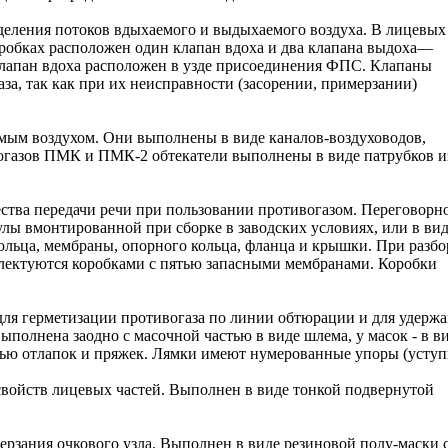
еделения потоков вдыхаемого и выдыхаемого воздуха. В лицевых
бках расположен один клапан вдоха и два клапана выдоха—
клапан вдоха расположен в узде присоединения ФПС. Клапаны
а, так как при их неисправности (засорении, примерзании)
емым воздухом. Они выполнены в виде каналов-воздуховодов,
вогазов ПМК и ПМК-2 обтекатели выполнены в виде патрубков и
ства передачи речи при пользовании противогазом. Переговорн
лы вмонтированной при сборке в заводских условиях, или в ви
кольца, мембраны, опорного кольца, фланца и крышки. При разб
плектуются коробками с пятью запасными мембранами. Коробки
для герметизации противогаза по линии обтюрации и для удерж
ыполнена заодно с масочной частью в виде шлема, у масок - в в
щью отлапок и пряжек. Лямки имеют нумерованные упоры (уступ
войств лицевых частей. Выполнен в виде тонкой подвернутой
рзания очкового узла. Выполнен в виде резиновой полу-маски 