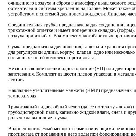
очищенного воздуха и сброса в атмосферу выдыхаемого возду
обтекателей и системы крепления на голове. Может также 
устройством и системой для приема жидкости. Лицевые част
Соединительная трубка предназначена для соединения лицев
трикотажной оплетке и имеет поперечные складки, (гофры),
воздуха при изгибах. В комплект малогабаритных противогаз
Сумка предназначена для ношения, защиты и хранения прот
для регулировки длины, корпус, клапан, одно или нескольк
составных частей комплекта противогаза.
Незапотевающие пленки односторонние (НП) или двусторон
запотевания. Комплект из шести пленок упакован в металл
лентой.
Накладные утеплительные манжеты (НМУ) предназначены дл
температурах.
Трикотажный гидрофобный чехол (далее по тексту - чехол) 
грубодисперсной пыли, капельно-жидкой влаги, снега и дру
роль чехла выполняет сумка.
Водонепроницаемый мешок с герметизирующими резиновыми
противогаза от попадания в него воды при форсировании в