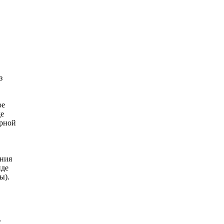
з
ое
де
орной
ания
иде
ы).
с