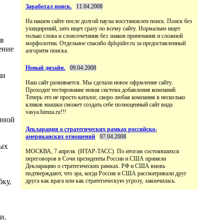
Заработал поиск.
11.04.2008
На нашем сайте после долгой паузы восстановлен поиск. Поиск без
ухищирений, зато ищет сразу по всему сайту. Нормально ищет
только слова и словсочетания без знаков припенания и сложной
 в
морфолотии. Отдельное спасибо dplspider.ru за предоставленный
ение
алгоритм поиска.
Новый дизайн.
09.04.2008
ми
Наш сайт развивается. Мы сделали новое офрмление сайту.
Проходит тестирование новая система добавления компаний.
Теперь это не просто каталог, скоро любая компания в несколько
кликов мышки сможет создать себе полноценный сайт вида
vasya.himza.ru!!!
нной
Декларация о стратегических рамках российско-
американских отношений
07.04.2008
ных
МОСКВА, 7 апреля. (ИТАР-ТАСС). По итогам состоявшихся
переговоров в Сочи президенты России и США приняли
Декларацию о стратегических рамках. РФ и США вновь
подтверждают, что эра, когда Россия и США рассматривали друг
бку,
друга как врага или как стратегическую угрозу, закончилась.
и.