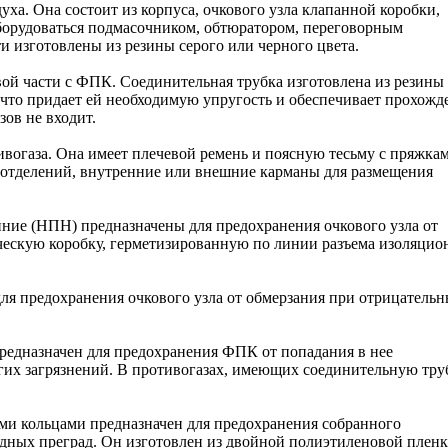
ха. Она состоит из корпуса, очкового узла клапанной коробки,
оборудоваться подмасочником, обтюратором, переговорным
и изготовлены из резины серого или черного цвета.
ой части с ФПК. Соединительная трубка изготовлена из резины
 что придает ей необходимую упругость и обеспечивает прохожд
ов не входит.
ивогаза. Она имеет плечевой ремень и поясную тесьму с пряжка
о отделений, внутренние или внешние карманы для размещения
ние (НПН) предназначены для предохранения очкового узла от
ическую коробку, герметизированную по линии разъема изоляцио
я предохранения очкового узла от обмерзания при отрицатель
предназначен для предохранения ФПК от попадания в нее
гих загрязнений. В противогазах, имеющих соединительную тру
 кольцами предназначен для предохранения собранного
одных преград. Он изготовлен из двойной полиэтиленовой пленк