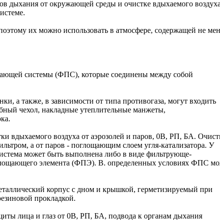
ов дыхания от окружающей среды и очистке вдыхаемого воздуха
истеме.
оэтому их можно использовать в атмосфере, содержащей не мен
щающей системы (ФПС), которые соединены между собой
ки, а также, в зависимости от типа противогаза, могут входить
бный чехол, накладные утеплительные манжеты,
ка.
и вдыхаемого воздуха от аэрозолей и паров, 0В, РП, БА. Очист
ильтром, а от паров - поглощающим слоем угля-катализатора. У
истема может быть выполнена либо в виде фильтрующе-
лощающего элемента (ФПЭ). В. определенных условиях ФПС м
аллический корпус с дном и крышкой, герметизируемый при
резиновой прокладкой.
щиты лица и глаз от 0В, РП, БА, подвода к органам дыхания