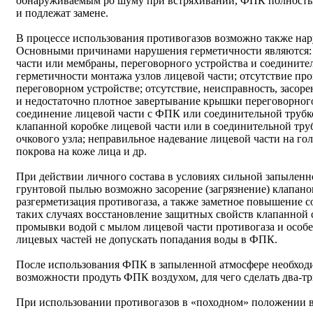
обнаруживаемым ро шуму при встряхивании, ФПК полностью
и подлежат замене.
В процессе использования противогазов возможно также на
Основными причинами нарушения герметичности являются:
части или мембраны, переговорного устройства и соедините
герметичности монтажа узлов лицевой части; отсутствие про
переговорном устройстве; отсутствие, неисправность, засор
и недостаточно плотное завертывание крышки переговорного
соединение лицевой части с ФПК или соединительной трубко
клапанной коробке лицевой части или в соединительной тру
очкового узла; неправильное надевание лицевой части на го
покрова на коже лица и др.
При действии личного состава в условиях сильной запыленн
грунтовой пылью возможно засорение (загрязнение) клапанов
разгерметизация противогаза, а также заметное повышение 
таких случаях восстановление защитных свойств клапанной 
промывки водой с мылом лицевой части противогаза и особ
лицевых частей не допускать попадания воды в ФПК.
После использования ФПК в запыленной атмосфере необходим
возможности продуть ФПК воздухом, для чего сделать два-т
При использовании противогазов в «походном» положении в