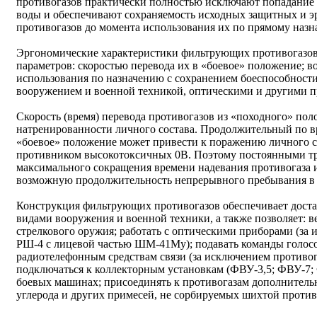
противогазов практически полностью исключают попадание в
воды и обеспечивают сохраняемость исходных защитных и э
противогазов до момента использования их по прямому назн
Эргономические характеристики фильтрующих противогазов
параметров: скоростью перевода их в «боевое» положение; 
использования по назначению с сохранением боеспособности
вооружением и военной техникой, оптическими и другими 
Скорость (время) перевода противогазов из «походного» пол
натренированности личного состава. Продолжительный по в
«боевое» положение может привести к поражению личного 
противником высокотоксичных 0В. Поэтому постоянными тр
максимального сокращения времени надевания противогаза 
возможную продолжительность непрерывного пребывания в 
Конструкция фильтрующих противогазов обеспечивает доста
видами вооружения и военной техники, а также позволяет: в
стрелкового оружия; работать с оптическими приборами (за
РШ-4 с лицевой частью ШМ-41Му); подавать команды голосо
радиотелефонным средствам связи (за исключением противо
подключаться к коллекторным установкам (ФВУ-3,5; ФВУ-7;
боевых машинах; присоединять к противогазам дополнитель
углерода и других примесей, не сорбируемых шихтой против