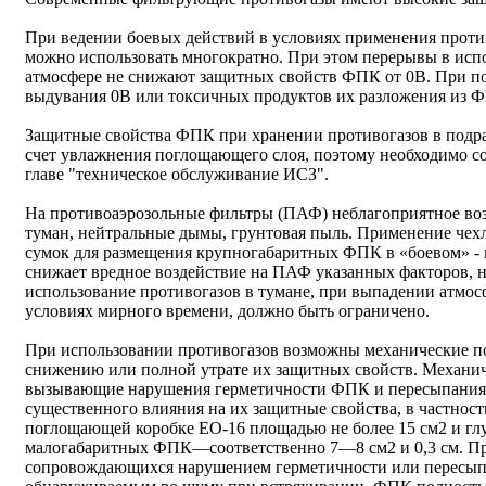
При ведении боевых действий в условиях применения прот
можно использовать многократно. При этом перерывы в исп
атмосфере не снижают защитных свойств ФПК от 0В. При п
выдувания 0В или токсичных продуктов их разложения из Ф
Защитные свойства ФПК при хранении противогазов в подра
счет увлажнения поглощающего слоя, поэтому необходимо с
главе "техническое обслуживание ИСЗ".
На противоаэрозольные фильтры (ПАФ) неблагоприятное воз
туман, нейтральные дымы, грунтовая пыль. Применение чех
сумок для размещения крупногабаритных ФПК в «боевом» -
снижает вредное воздействие на ПАФ указанных факторов, 
использование противогазов в тумане, при выпадении атмосф
условиях мирного времени, должно быть ограничено.
При использовании противогазов возможны механические 
снижению или полной утрате их защитных свойств. Механич
вызывающие нарушения герметичности ФПК и пересыпания 
существенного влияния на их защитные свойства, в частнос
поглощающей коробке ЕО-16 площадью не более 15 см2 и глуб
малогабаритных ФПК—соответственно 7—8 см2 и 0,3 см. Пр
сопровождающихся нарушением герметичности или пересып