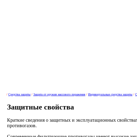
/
Средства защиты
/
Защита от оружия массового поражения
/
Индивидуальные средства защиты
/
С
Защитные свойства
Краткие сведения о защитных и эксплуатационных свойств
противогазов.
Современные фильтрующие противогазы имеют высокие защи