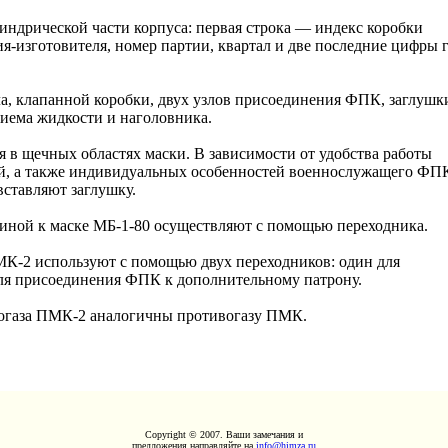
ндрической части корпуса: первая строка — индекс коробки
я-изготовителя, номер партии, квартал и две последние цифры 
ла, клапанной коробки, двух узлов присоединения ФПК, заглушк
риема жидкости и наголовника.
 в щечных областях маски. В зависимости от удобства работы
ой, а также индивидуальных особенностей военнослужащего ФП
вставляют заглушку.
ной к маске МБ-1-80 осуществляют с помощью переходника.
К-2 используют с помощью двух переходников: один для
для присоединения ФПК к дополнительному патрону.
вогаза ПМК-2 аналогичны противогазу ПМК.
Copyright © 2007. Ваши замечания и
предложения направляйте на
info@himza.ru