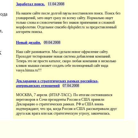
Заработал поиск.
11.04.2008
На нашем сайте после долгой паузы восстановлен поиск. Поиск без
года
ухищирений, зато ищет сразу по всему сайту. Нормально ищет
только слова и словсочетания без знаков припенания и сложной
морфолотии. Отдельное спасибо dplspider.ru за предоставленный
и,
алгоритм поиска.
Новый дизайн.
09.04.2008
Наш сайт развивается. Мы сделали новое офрмление сайту.
К
Проходит тестирование новая система добавления компаний.
Теперь это не просто каталог, скоро любая компания в несколько
кликов мышки сможет создать себе полноценный сайт вида
vasya.himza.ru!!!
Декларация о стратегических рамках российско-
американских отношений
07.04.2008
МОСКВА, 7 апреля. (ИТАР-ТАСС). По итогам состоявшихся
переговоров в Сочи президенты России и США приняли
Декларацию о стратегических рамках. РФ и США вновь
подтверждают, что эра, когда Россия и США рассматривали друг
друга как врага или как стратегическую угрозу, закончилась.