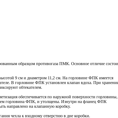
ованным образцом противогаза ПМК. Основное отличие состои
сотой 9 см и диаметром 11,2 см. На горловине ФПК имеется
ателе. В горловине ФПК установлен клапан вдоха. При хранени
иксируют обтекателем.
рметизация обеспечивается по наружной поверхности горловины,
 чем горловина ФПК, и утолщены. Изнутри на фланец ФПК
быть направлено на клапанную коробку.
ания чехла к входному отверстию в дне коробки.