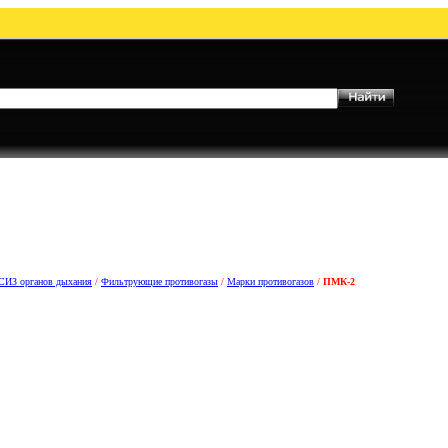
СИЗ органов дыхания
/
Фильтрующие противогазы
/
Марки противогазов
/
ПМК-2