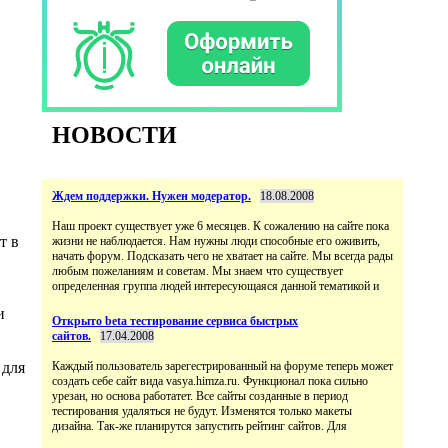
НОВОСТИ
Ждем поддержки. Нужен модератор.
18.08.2008
Наш проект существует уже 6 месяцев. К сожалению на сайте пока
т в
жизни не наблюдается. Нам нужны люди способные его оживить,
начать форум. Подсказать чего не хватает на сайте. Мы всегда рады
любым пожеланиям и советам. Мы знаем что существует
определенная группа людей интересующаяся данной тематикой и
и
Открыто beta тестирование сервиса быстрых
сайтов.
17.04.2008
 для
Каждый пользователь зарегестрированный на форуме теперь может
создать себе сайт вида vasya.himza.ru. Функционал пока сильно
урезан, но основа работатет. Все сайты созданные в период
тестирования удаляться не будут. Изменятся только макеты
дизайна. Так-же планирутся запустить рейтинг сайтов. Для