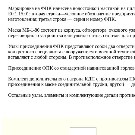
Маркировка на ФПК нанесена водостойкой мастикой на цили
Е0.1.15.01; вторая строка—условное обозначение предприяти
изготовления; третья строка — серия и номер ФПК.
Маска МБ-1-80 состоит из корпуса, обтюратора, очкового уз
переговорного устройства капсульного типа, системы для п
Узлы присоединения ФПК представляют собой два отверстия
конкретного специалиста с вооружением и военной техник
вставляют с любой стороны. В противоположное отверстие 
Присоединение ФПК со стандартной навинтованной горлови
Комплект дополнительного патрона КДП с противогазом ПМ
присоединения к маске соединительной трубки, другой — 
Остальные узлы, элементы и комплектующие детали проти