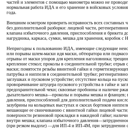
частей и элементов с помощью манометра можно не проводит
нормальная работа ИДА и его хранение в войсковых условия
года.
Внешним осмотром проверить исправность всех составных ча
без дополнительной разборки: лицевой части, регенеративно
клапана избыточного давления, приспособления и брикета д
нагрудника, каркаса, сумки, мешка для хранения, коробок с 
Непригодны к пользованию ИДА, имеющие следующие неис
или порывы шлем-маски идя маски, обтюратора или подмасоч
отрывы от маски упоров для крепления наголовника; трещины
крепление стекол; проколы в соединительной трубке; отрыв
маски; помятости резьбы ввинтной гайки и герметизирующег
патрубка и ниппеля в соединительной трубке; регенеративн
заглушках и пусковом устройстве; отсутствие кольца на пуск
проворачивание штуцера пускового устройства в гайке и загл
предохранительной чеки; сквозные пробоины и наличие ржа
дыхательного мешка—проколы и порывы мешка и фланцев; 
давления, приспособлений для дополнительной подачи кисло
зазубрины на кольцевых выступах и скосах бортиков ниппел
мешающие ее свинчиванию с ввинтной гайки лицевой части
поверхности резиновой прокладки в накидной гайке; налич
внутри мешка; клапана избыточного давления—затрудненност
(при резком выдохе) —для ИП-4 и ИП-4М, при затруднении 