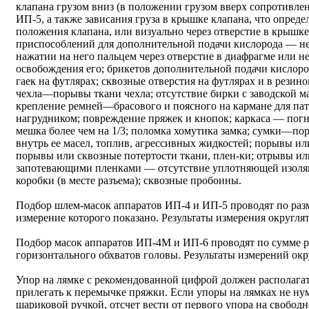
клапана грузом вниз (в положении грузом вверх сопротивл
ИП-5, а также зависания груза в крышке клапана, что опред
положения клапана, или визуально через отверстие в крышке
приспособлений для дополнительной подачи кислорода — н
нажатии на него пальцем через отверстие в диафрагме или н
освобождения его; брикетов дополнительной подачи кисло
гаек на футлярах; сквозные отверстия на футлярах и в резин
чехла—порывы ткани чехла; отсутствие бирки с заводской 
крепление ремней—брасового и поясного на кармане для патр
нагрудником; повреждение пряжек и кнопок; каркаса — погн
мешка более чем на 1/3; поломка хомутика замка; сумки—п
внутрь ее масел, топлив, агрессивных жидкостей; порывы и
порывы или сквозные потертости ткани, плен-ки; отрывы или
запотевающими пленками — отсутствие уплотняющей изоля
коробки (в месте разъема); сквозные пробоины.
Подбор шлем-масок аппаратов ИП-4 и ИП-5 проводят по разм
измерение которого показано. Результаты измерения округлять
Подбор масок аппаратов ИП-4М и ИП-6 проводят по сумме р
горизонтального обхватов головы. Результаты измерений окру
Упор на лямке с рекомендованной цифрой должен располагат
прилегать к перемычке пряжки. Если упоры на лямках не ну
шариковой ручкой, отсчет вести от первого упора на свобод