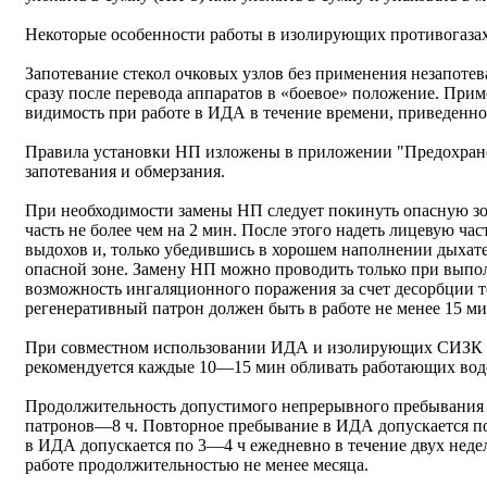
Некоторые особенности работы в изолирующих противогазах
Запотевание стекол очковых узлов без применения незапот
сразу после перевода аппаратов в «боевое» положение. При
видимость при работе в ИДА в течение времени, приведенног
Правила установки НП изложены в приложении "Предохране
запотевания и обмерзания.
При необходимости замены НП следует покинуть опасную зо
часть не более чем на 2 мин. После этого надеть лицевую ча
выдохов и, только убедившись в хорошем наполнении дыхате
опасной зоне. Замену НП можно проводить только при вып
возможность ингаляционного поражения за счет десорбции 
регенеративный патрон должен быть в работе не менее 15 ми
При совместном использовании ИДА и изолирующих СИЗК в
рекомендуется каждые 10—15 мин обливать работающих вод
Продолжительность допустимого непрерывного пребывания
патронов—8 ч. Повторное пребывание в ИДА допускается пос
в ИДА допускается по 3—4 ч ежедневно в течение двух недел
работе продолжительностью не менее месяца.