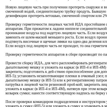
Новую лицевую часть при получении протереть снаружи и в
смоченной водой, соединительную трубку продуть. Бывшую 
дезинфекции протереть ветошью, смоченной спиртом или 2%
Проверку герметичности лицевых частей ИДА простейшим с
аппаратам. При прижатом к ладони ниппеле соединительной
проникание воздуха под надетую лицевую часть. Если воздух
заменить ее шлем-маской меньшего роста. Если воздух прони
подтянуть височные и щечные лямки на одно-два деления ил
Если воздух под лицевую часть не проходит, то она герметич
Проверку герметичности аппаратов в сборе производят по п
Провести сборку ИДА, для чего распломбировать регенерати
дыхательному мешку и уложить на каркас (в ИП-4 и ИП-4М) 
закрепить; подготовить к дей-ствию приспособление для доп
ИП-5); установить незапотевающие пленки в очковый узел; 
дыхательному мешку (в ИП-5) или к регенеративному патрон
патрубка в лицевой части резиновой проб-кой; закрепить лиц
уложить в каркас (в ИП-4 и ИП-4М), натянув при этом козыр
козырек сумки; нанести соответствующую надпись на бирку и
После проверки командиром подразделения и инструктором 
уложить в сумку (ИП-5) или уложить в сумку и упаковать в