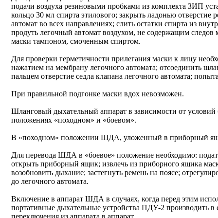
подачи воздуха резиновыми пробками из комплекта ЗИП уста
кольцо 30 мл спирта этилового; закрыть ладонью отверстие р
автомат во всех направлениях; слить остатки спирта из внут
продуть легочный автомат воздухом, не содержащим следов 
маски тампоном, смоченным спиртом.
Для проверки герметичности прилегания маски к лицу необх
нажатием на мембрану легочного автомата; отсоединить шлан
пальцем отверстие седла клапана легочного автомата; попыта
При правильной подгонке маски вдох невозможен.
Шланговый дыхательный аппарат в зависимости от условий 
положениях «походном» и «боевом».
В «походном» положении ШДА, уложенный в приборный ящик
Для перевода ШДА в «боевое» положение необходимо: подать
открыть приборный ящик; извлечь из приборного ящика маск
возобновить дыхание; застегнуть ремень на поясе; отрегулир
до легочного автомата.
Включение в аппарат ШДА в случаях, когда перед этим исп
портативные дыхательные устройства ПДУ-2 производить в 
переключения из аппарата в аппарат.