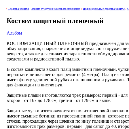
/
Средства защиты
/
Защита от оружия массового поражения
/
Индивидуальные средства защиты
/
С
Костюм защитный пленочный
Альбом
КОСТЮМ ЗАЩИТНЫЙ ПЛЕНОЧНЫЙ предназначен для защи
обмундирования, снаряжения и индивидуального оружия лич
веществ, а также для снижения зараженности обмундирован
средствами и радиоактивной пылью.
В состав комплекта входят плащ защитный пленочный, чулк
перчатки и липкая лента для ремонта (4 метра). Плащ изгот
имеет форму удлиненной рубахи с капюшоном и рукавами. 
для фиксации на кистях рук.
Защитные плащи изготовляются трех размеров: первый - для
второй - от 167 до 178 см, третий - от 179 см и выше.
Защитные чулки изготовляются из полиэтиленовой пленки в
имеют съемные ботинки из прорезиненной ткани, которые п
стяжек, проходящих через шлевки по низу голенищ и отверс
изготовляются трех размеров: первый - для сапог до 40, второй