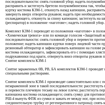
последовательности: снять головной убор; надеть полукомби
расправить и застегнуть бретели полукомбинезона так, чтоб
куртку костюма КЗМ-1, откинуть назад капюшон, расправит
завернуть вверх отвороты рукавов; надеть при необходимос
охлаждающего, откинуть за спину капюшон; застегнуть на шп
(респиратор) в положение «наготове»; надеть головной убор.
Комплект КЗМ-1 переводят из положения «наготове» в поло
«Химическая тревога» или по команде голосом «Защитный ко
последовательности: снять головной убор и перевести проти
положение; надеть капюшон куртки поверх лицевой части пр
резиновый обтюратор и зафиксировать капюшон на голове 
костюма охлаждающего, зафиксировать его с помощью хлясти
подрукавники под краги, отвернуть вниз отвороты рукавов п
Снятие комплекта КЗМ-1
Снятие зараженных 0В, РВ, БА комплектов КЗМ-1 проводят 
специальными растворами.
Снятие комплекта КЗМ-1 производят самостоятельно или с 
незараженной зоне в такой последовательности: расстегнуть
и перевести плечевую тесьму на левое плечо; расстегнуть пе
капюшона костюма охлаждающего; снять сумку для противог
РШ-4 вынуть ФПК из сумки и зажать ее между ног, при исп
соединительную трубку от регенеративного патрона); снять