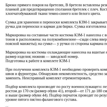
Брюки прямого покроя на бретелях, В бретели вставлены рез
планкой для предотвращения сползания бретелек с плеч. Кос
хлопчатобумажной ткани темно-синего или белого цвета.
Сумка для хранения и переноски комплекта КЗМ-1 закрывает
ручка для переноски и карман для бирки. Сумка изготовлена
Маркировка на составные части костюма КЗМ-1 нанесена с 
тонов и расположена: на полукомбинезоне—сзади слева ввер
поясной манжеты); на сумке— у ручки со стороны кармана п
Маркировка на костюмы охлаждающие нанесена на вшитые я
размер изделия; нижняя — заводской номер.
Подготовка к работе в комплете КЗМ-1
При получении комплекта КЗМ-1 необходимо проверить комп
швов и фурнитуры. Обнаружив некомплектность, средство з
заменить. Неисправный комплект отремонтировать.
Подбор комплекта производят по росту военнослужащего: 
ростом до 170 см (размер обуви 41), второй—от 171 до 180 
и выше (размер обуви 44). Подбор перчаток проводят по резу
уровне пятого пястно-фалангового сустава.