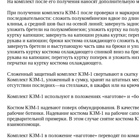
На комплект после его получения наносят дополнительную м
При получении комплекта КЗМ-1 после проверки и маркировк
последовательности: сложить полукомбинезон вдвое по длин
клинья, а средний шов был на осевой линий; завернуть задню
уложить бретели на полукомбинезон; уложить куртку на полу
куртку капюшон; завернуть на капюшон рукава куртки; перег
рукава и капюшон; брюки костюма охлаждающего сложить вд
завернуть бретели и выступающую часть шва на брюки и ул
уложить куртку костюма охлаждающего спинкой вниз на брю
рукава на капюшон; перегнуть куртку поперек и уложить ни
перчатки на куртку костюма охлаждающего.
Сложенный защитный комплект КЗМ-1 свертывают в скатку и
Комплект КЗМ-1, уложенный в сумку, хранят на штатных мес
отсутствии последних—на стеллажах, в шкафах или на крюч
Комплект КЗМ-1 используют в положениях «наготове» и «бо
Костюм КЗМ-1 надевают поверх обмундирования. В качестве
рабочие ботинки. Надевание костюма КЗМ-1 на рабочие сапо
предварительной примерки. В этом случае снятие костюма К
взаимопомощи.
Комплект КЗМ-1 в положение «наготове» переводят по коман