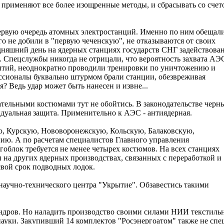
 применяют все более изощренные методы, и сбрасывать со счет
первую очередь атомных электростанций. Именно по ним обещал
ого не добили в "первую чеченскую", не отказываются от своих
дняшний день на ядерных станциях государств СНГ задействован
. Спецслужбы никогда не отрицали, что вероятность захвата АЭ
бытий, неоднократно проводили тренировки по уничтожению и
ссионалы буквально штурмом брали станции, обезвреживая
я? Ведь удар может быть нанесен и извне...
тельными костюмами тут не обойтись. В законодательстве черн
идуальная защита. Применительно к АЭС - антиядерная.
, Курскую, Нововоронежскую, Кольскую, Балаковскую,
ю. А по расчетам специалистов Главного управления
блок требуется не менее четырех костюмов. На всех станциях
на других ядерных производствах, связанных с переработкой и
вой срок подводных лодок.
аучно-технического центра "Укрытие". Обзавестись такими
ндров. Но наладить производство своими силами НИИ текстиль
науки. Закупивший 14 комплектов "Росэнергоатом" также не сп