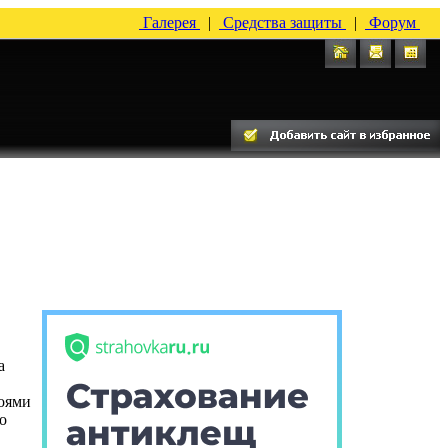
Галерея
|
Средства защиты
|
Форум
а
лоями
о