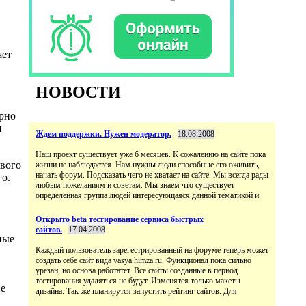
яет
НОВОСТИ
ерно
и
Ждем поддержки. Нужен модератор.
18.08.2008
Наш проект существует уже 6 месяцев. К сожалению на сайте пока
ового
жизни не наблюдается. Нам нужны люди способные его оживить,
начать форум. Подсказать чего не хватает на сайте. Мы всегда рады
о.
любым пожеланиям и советам. Мы знаем что существует
определенная группа людей интересующаяся данной тематикой и
Открыто beta тестирование сервиса быстрых
сайтов.
17.04.2008
ные
Каждый пользователь зарегестрированный на форуме теперь может
создать себе сайт вида vasya.himza.ru. Функционал пока сильно
урезан, но основа работатет. Все сайты созданные в период
тестирования удаляться не будут. Изменятся только макеты
не
дизайна. Так-же планирутся запустить рейтинг сайтов. Для