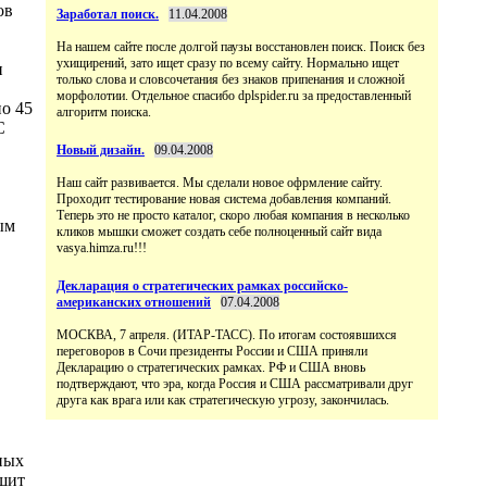
ов
Заработал поиск.
11.04.2008
На нашем сайте после долгой паузы восстановлен поиск. Поиск без
ухищирений, зато ищет сразу по всему сайту. Нормально ищет
и
только слова и словсочетания без знаков припенания и сложной
морфолотии. Отдельное спасибо dplspider.ru за предоставленный
о 45
алгоритм поиска.
С
Новый дизайн.
09.04.2008
Наш сайт развивается. Мы сделали новое офрмление сайту.
Проходит тестирование новая система добавления компаний.
Теперь это не просто каталог, скоро любая компания в несколько
ым
кликов мышки сможет создать себе полноценный сайт вида
vasya.himza.ru!!!
Декларация о стратегических рамках российско-
американских отношений
07.04.2008
МОСКВА, 7 апреля. (ИТАР-ТАСС). По итогам состоявшихся
переговоров в Сочи президенты России и США приняли
Декларацию о стратегических рамках. РФ и США вновь
подтверждают, что эра, когда Россия и США рассматривали друг
друга как врага или как стратегическую угрозу, закончилась.
ных
ешит