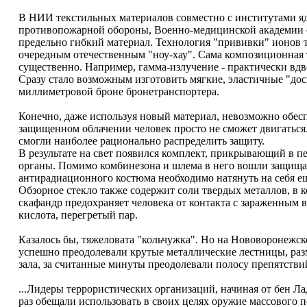
В НИИ текстильных материалов совместно с институтами 
противопожарной обороны, Военно-медицинской академии 
предельно гибкий материал. Технология "прививки" ионов
очередным отечественным "ноу-хау". Сама композиционная т
существенно. Например, гамма-излучение - практически вдв
Сразу стало возможным изготовить мягкие, эластичные "до
миллиметровой броне бронетранспортера.
Конечно, даже используя новый материал, невозможно обесп
защищенном облачении человек просто не сможет двигаться
смогли наиболее рационально распределить защиту.
В результате на свет появился комплект, прикрывающий в 
органы. Помимо комбинезона и шлема в него вошли защища
антирадиационного костюма необходимо натянуть на себя е
Обзорное стекло также содержит соли твердых металлов, в
скафандр предохраняет человека от контакта с зараженным 
кислота, перегретый пар.
Казалось бы, тяжеловата "кольчужка". Но на Нововоронежс
успешно преодолевали крутые металлические лестницы, раз
зала, за считанные минуты преодолевали полосу препятстви
...Лидеры террористических организаций, начиная от бен Л
раз обещали использовать в своих целях оружие массового 