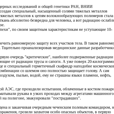
ядерных исследований и общей генетики РАН, ВНИИ
создан специальный, насыщенный солями тяжелых металлов
 тяжелых металлов к цепям волокнообразующих полимеров стала
кань абсолютно безвредна для человека, а вот радиацию ослабл
ое.
спехи", по своим защитным характеристикам не уступающие 10-
ечить равномерную защиту всех участков тела. В таком равном
. Тщательно проанализировав медицинские данные разработчик
первую очередь "критические", наиболее подверженные радиации
ющие от радиации трусы и сапоги. А уже поверх 20-килограмм
ще и специальный герметичный скафандр наподобие космическог
 комбинации со шлемом оно полностью защищает голову. А сам
воздухом, пылью, водой, ему не страшны языки пламени, нефть,
кой АЭС, где проходили испытания, облаченные в костюм пожар
матывали рукава в узких проходах между агрегатами машинного
й на полигоне, эвакуировали "пострадавших".
адена и заканчивая очередным чеченским полевым командиром, 
поражения, грозили захватом особо опасных объектов, в первую