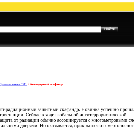
Промышленные СИЗ
/
Антиядерный скафандр
 антирадиационный защитный скафандр. Новинка успешно прошл
тростанции. Сейчас в ходе глобальной антитеррористической
 Защита от радиации обычно ассоциируется с многометровыми с
альными дверями. Но оказывается, прикрыться от смертоносног