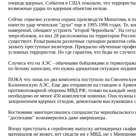
очередь ядерных. События в США показали, что террористы
возможные удары по ядерным объектам нельзя.
Сейчас серьезно усилена охрана производств Минатома, в 
нанести удар чеченские "духи" еще в 1995-1996 годах. Те, к
намерений, обещают устроить "второй Чернобыль". На сего
энергоблоков, из них 28 расположены на территории России
существует. Разыгрывали различные сценарии развития со
захвату преступных визитеров. Прекрасно обученные профе
условных террористов. Но где гарантия, что беды не случитс
Случись что на АЭС - обычными бойцовками и термоотража
по белому написано, что нужна адекватная ситуации индив
ПОКА что лишь по два комплекта поступило на Смоленскую
Калининскую АЭС. Еще два отправили на станцию в Армени
противопожарной обороны МВД РФ, только на каждый энерго
необходимо не менее 450 комплектов новинки. Они нужны и 
захоронением ядерных отходов, демонтажом выслуживших с
Костюмами заинтересовались специалисты чернобыльского н
"доспехами" вознамерились даже американцы.
Впору приступать к серийному выпуску антиядерных скафа
материалов не может, нет средств ни у МВД, ни у Минпром