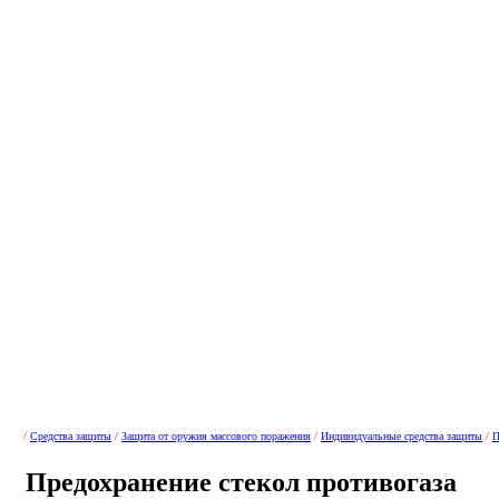
/
Средства защиты
/
Защита от оружия массового поражения
/
Индивидуальные средства защиты
/
П
Предохранение стекол противогаза