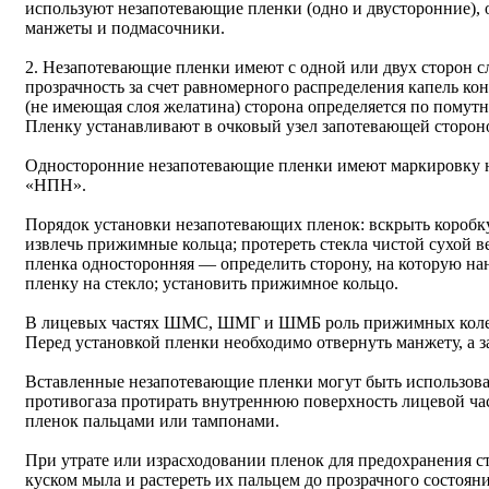
используют незапотевающие пленки (одно и двусторонние), 
манжеты и подмасочники.
2. Незапотевающие пленки имеют с одной или двух сторон с
прозрачность за счет равномерного распределения капель к
(не имеющая слоя желатина) сторона определяется по помутн
Пленку устанавливают в очковый узел запотевающей стороно
Односторонние незапотевающие пленки имеют маркировку н
«НПН».
Порядок установки незапотевающих пленок: вскрыть коробку
извлечь прижимные кольца; протереть стекла чистой сухой ве
пленка односторонняя — определить сторону, на которую нан
пленку на стекло; установить прижимное кольцо.
В лицевых частях ШМС, ШМГ и ШМБ роль прижимных коле
Перед установкой пленки необходимо отвернуть манжету, а з
Вставленные незапотевающие пленки могут быть использован
противогаза протирать внутреннюю поверхность лицевой час
пленок пальцами или тампонами.
При утрате или израсходовании пленок для предохранения с
куском мыла и растереть их пальцем до прозрачного состояни