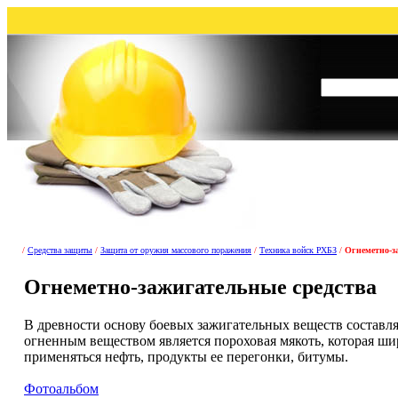
/
Средства защиты
/
Защита от оружия массового поражения
/
Техника войск РХБЗ
/
Огнеметно-з
Огнеметно-зажигательные средства
В древности основу боевых зажигательных веществ составл
огненным веществом является пороховая мякоть, которая ш
применяться нефть, продукты ее перегонки, битумы.
Фотоальбом