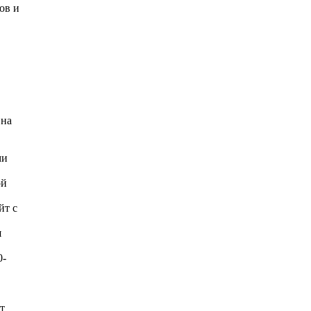
ов и
 на
ми
ой
йт с
я
0-
т