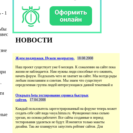
 - 1
ьбы
авес
НОВОСТИ
изне
Ждем поддержки. Нужен модератор.
18.08.2008
Наш проект существует уже 6 месяцев. К сожалению на сайте пока
при
жизни не наблюдается. Нам нужны люди способные его оживить,
начать форум. Подсказать чего не хватает на сайте. Мы всегда рады
любым пожеланиям и советам. Мы знаем что существует
.
определенная группа людей интересующаяся данной тематикой и
ти
Открыто beta тестирование сервиса быстрых
сайтов.
17.04.2008
Каждый пользователь зарегестрированный на форуме теперь может
создать себе сайт вида vasya.himza.ru. Функционал пока сильно
рные
урезан, но основа работатет. Все сайты созданные в период
тестирования удаляться не будут. Изменятся только макеты
дизайна. Так-же планирутся запустить рейтинг сайтов. Для