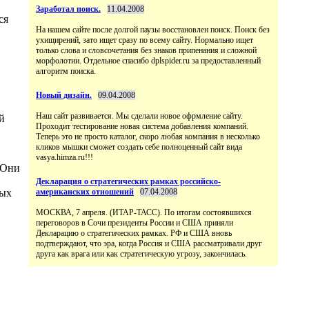
Заработал поиск.
11.04.2008
ся
На нашем сайте после долгой паузы восстановлен поиск. Поиск без
ухищирений, зато ищет сразу по всему сайту. Нормально ищет
только слова и словсочетания без знаков припенания и сложной
морфолотии. Отдельное спасибо dplspider.ru за предоставленный
алгоритм поиска.
Новый дизайн.
09.04.2008
Наш сайт развивается. Мы сделали новое офрмление сайту.
й
Проходит тестирование новая система добавления компаний.
Теперь это не просто каталог, скоро любая компания в несколько
кликов мышки сможет создать себе полноценный сайт вида
vasya.himza.ru!!!
 Они
Декларация о стратегических рамках российско-
ных
американских отношений
07.04.2008
МОСКВА, 7 апреля. (ИТАР-ТАСС). По итогам состоявшихся
переговоров в Сочи президенты России и США приняли
Декларацию о стратегических рамках. РФ и США вновь
подтверждают, что эра, когда Россия и США рассматривали друг
друга как врага или как стратегическую угрозу, закончилась.