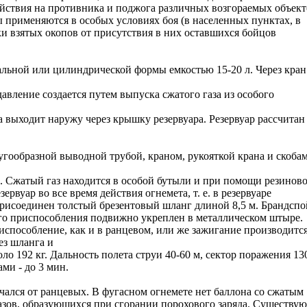
ействия на противника и поджога различных возгораемых объект
 применяются в особых условиях боя (в населенных пунктах, в
стки взятых окопов от присутствия в них оставшихся бойцов
альной или цилиндрической формы емкостью 15-20 л. Через кран
авление создается путем выпуска сжатого газа из особого
ка выходит наружу через крышку резервуара. Резервуар рассчитан
угообразной выводной трубой, краном, рукояткой крана и скоба
60 л. Сжатый газ находится в особой бутыли и при помощи резинов
рвуар во все время действия огнемета, т. е. в резервуаре
 присоединен толстый брезентовый шланг длиной 8,5 м. Брандспо
го приспособления подвижно укреплен в металлическом штыре.
испособление, как и в ранцевом, или же зажигание производитс
ез шланга и
ло 192 кг. Дальность полета струи 40-60 м, сектор поражения 13
ми - до 3 мин.
ался от ранцевых. В фугасном огнемете нет баллона со сжатым
газов, образующихся при сгорании порохового заряда. Существую