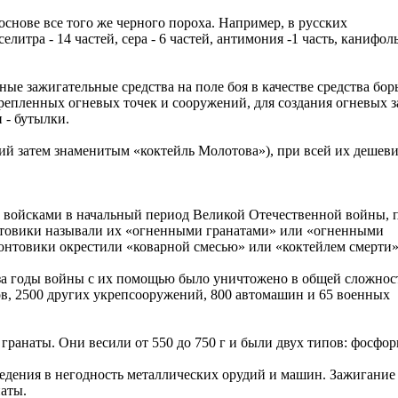
основе все того же черного пороха. Например, в русских
итра - 14 частей, сера - 6 частей, антимония -1 часть, канифоль
е зажигательные средства на поле боя в качестве средства бор
епленных огневых точек и сооружений, для создания огневых з
 - бутылки.
ий затем знаменитым «коктейль Молотова»), при всей их дешев
 войсками в начальный период Великой Отечественной войны, 
нтовики называли их «огненными гранатами» или «огненными
нтовики окрестили «коварной смесью» или «коктейлем смерти»
 за годы войны с их помощью было уничтожено в общей сложнос
в, 2500 других укрепсооружений, 800 автомашин и 65 военных
ранаты. Они весили от 550 до 750 г и были двух типов: фосфо
ведения в негодность металлических орудий и машин. Зажигание
аты.