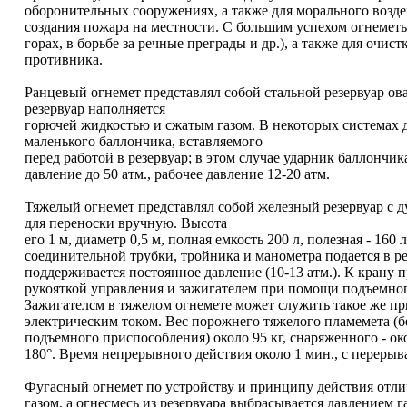
оборонительных сооружениях, а также для морального возд
создания пожара на местности. С большим успехом огнеметы
горах, в борьбе за речные преграды и др.), а также для очи
противника.
Ранцевый огнемет представлял собой стальной резервуар ов
резервуар наполняется
горючей жидкостью и сжатым газом. В некоторых системах д
маленького баллончика, вставляемого
перед работой в резервуар; в этом случае ударник баллончи
давление до 50 атм., рабочее давление 12-20 атм.
Тяжелый огнемет представлял собой железный резервуар с д
для переноски вручную. Высота
его 1 м, диаметр 0,5 м, полная емкость 200 л, полезная - 1
соединительной трубки, тройника и манометра подается в резе
поддерживается постоянное давление (10-13 атм.). К крану
рукояткой управления и зажигателем при помощи подъемно
Зажигателсм в тяжелом огнемете может служить такое же пр
электрическим током. Вес порожнего тяжелого пламемета (б
подъемного приспособления) около 95 кг, снаряженного - око
180°. Время непрерывного действия около 1 мин., с перерыва
Фугасный огнемет по устройству и принципу действия отлич
газом, а огнесмесь из резервуара выбрасывается давлением 