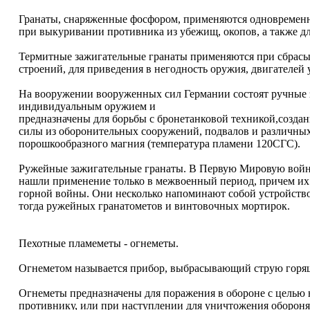
Гранаты, снаряженные фосфором, применяются одновременн
при выкуривании противника из убежищ, окопов, а также дл
Термитные зажигательные гранаты применяются при сбрасыв
строений, для приведения в негодность оружия, двигателей у
На вооружении вооруженных сил Германии состоят ручные
индивидуальным оружием и
предназначены для борьбы с бронетанковой техникой,создан
силы из оборонительных сооружений, подвалов и различных
порошкообразного магния (температура пламени 120СГС).
Ружейные зажигательные гранаты. В Первую Мировую войн
нашли применение только в межвоенный период, причем и
горной войны. Они несколько напоминают собой устройство
тогда ружейных гранатометов и винтовочных мортирок.
Пехотные пламеметы - огнеметы.
Огнеметом называется прибор, выбрасывающий струю горя
Огнеметы предназначены для поражения в обороне с целью
противнику, или при наступлении для уничтожения обороня