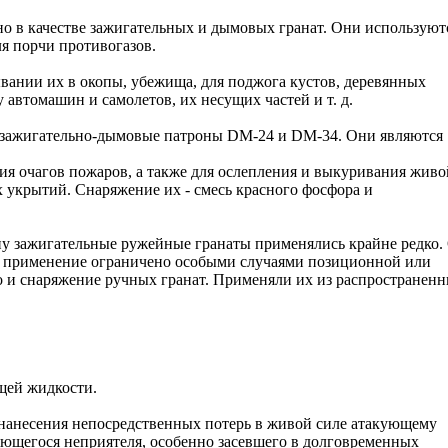
о в качестве зажигательных и дымовых гранат. Они используют
я порчи противогазов.
ании их в окопы, убежища, для поджога кустов, деревянных
 автомашин и самолетов, их несущих частей и т. д.
 зажигательно-дымовые патроны DM-24 и DM-34. Они являются
ия очагов пожаров, а также для ослепления и выкуривания живо
 укрытий. Снаряжение их - смесь красного фосфора и
у зажигательные ружейные гранаты применялись крайне редко.
х применение ограничено особыми случаями позиционной или
 и снаряжение ручных гранат. Применяли их из распространен
щей жидкости.
 нанесения непосредственных потерь в живой силе атакующему
ющегося неприятеля, особенно засевшего в долговременных