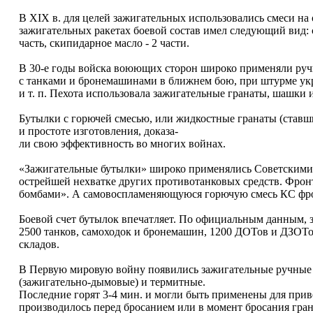
В XIX в. для целей зажигательных использовались смеси на 
зажигательных ракетах боевой состав имел следующий вид: сел
часть, скипидарное масло - 2 части.
В 30-е годы войска воюющих сторон широко применяли ручны
с танками и бронемашинами в ближнем бою, при штурме укр
и т. п. Пехота использовала зажигательные гранаты, шашки и
Бутылки с горючей смесью, или жидкостные гранаты (ставш
и простоте изготовления, доказа-
ли свою эффективность во многих войнах.
«Зажигательные бутылки» широко применялись Советскими
острейшей нехватке других противотанковых средств. Фро
бомбами». А самовоспламеняющуюся горючую смесь КС фро
Боевой счет бутылок впечатляет. По официальным данным,
2500 танков, самоходок и бронемашин, 1200 ДОТов и ДЗОТо
складов.
В Первую мировую войну появились зажигательные ручные г
(зажигательно-дымовые) и термитные.
Последние горят 3-4 мин. и могли быть применены для при
производилось перед бросанием или в момент бросания гран