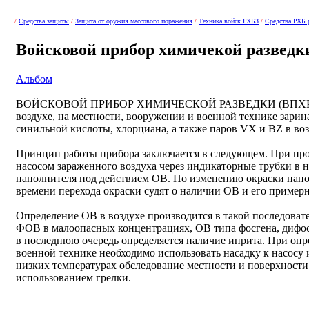
/
Средства защиты
/
Защита от оружия массового поражения
/
Техника войск РХБЗ
/
Средства РХБ 
Войсковой прибор химичекой разведк
Альбом
ВОЙСКОВОЙ ПРИБОР ХИМИЧЕСКОЙ РАЗВЕДКИ (ВПХР) пре
воздухе, на местности, вооружении и военной технике зарина
синильной кислоты, хлорциана, а также паров VX и BZ в воз
Принцип работы прибора заключается в следующем. При п
насосом зараженного воздуха через индикаторные трубки в 
наполнителя под действием ОВ. По изменению окраски напо
времени перехода окраски судят о наличии ОВ и его пример
Определение ОВ в воздухе производится в такой последовате
ФОВ в малоопасных концентрациях, ОВ типа фосгена, дифос
в последнюю очередь определяется наличие иприта. При опр
военной технике необходимо использовать насадку к насосу
низких температурах обследование местности и поверхности
использованием грелки.