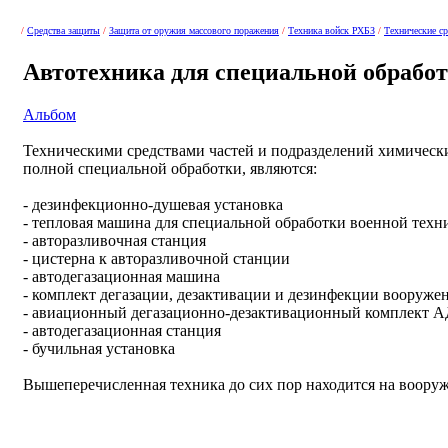
/
Средства защиты
/
Защита от оружия массового поражения
/
Техника войск РХБЗ
/
Технические ср
Автотехника для специальной обрабо
Альбом
Техническими средствами частей и подразделений химическ
полной специальной обработки, являются:
- дезинфекционно-душевая установка
- тепловая машина для специальной обработки военной техн
- авторазливочная станция
- цистерна к авторазливочной станции
- автодегазационная машина
- комплект дегазации, дезактивации и дезинфекции вооруже
- авиационный дегазационно-дезактивационный комплект 
- автодегазационная станция
- бучильная установка
Вышеперечисленная техника до сих пор находится на воору