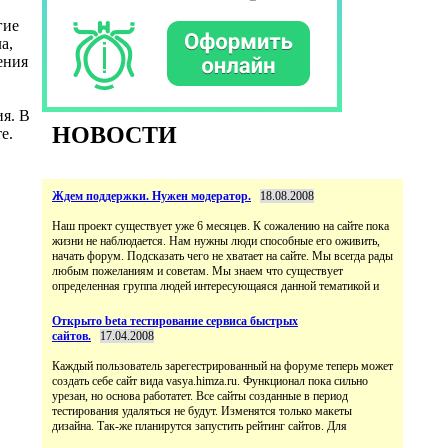
гие
а,
ения
ия. В
НОВОСТИ
е.
Ждем поддержки. Нужен модератор.
18.08.2008
Наш проект существует уже 6 месяцев. К сожалению на сайте пока
жизни не наблюдается. Нам нужны люди способные его оживить,
начать форум. Подсказать чего не хватает на сайте. Мы всегда рады
любым пожеланиям и советам. Мы знаем что существует
определенная группа людей интересующаяся данной тематикой и
Открыто beta тестирование сервиса быстрых
сайтов.
17.04.2008
Каждый пользователь зарегестрированный на форуме теперь может
создать себе сайт вида vasya.himza.ru. Функционал пока сильно
урезан, но основа работатет. Все сайты созданные в период
тестирования удаляться не будут. Изменятся только макеты
дизайна. Так-же планирутся запустить рейтинг сайтов. Для