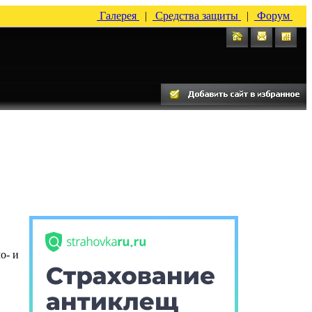
Галерея
|
Средства защиты
|
Форум
о- и