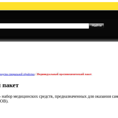
редства специальной обработки
/
Индивидуальный противохимический пакет
 пакет
едицинских средств, предназначенных для оказания сам
ОВ).