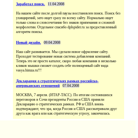
Заработал поиск.
11.04.2008
На нашем сайте после долгой паузы восстановлен поиск. Поиск без
ухищирений, зато ищет сразу по всему сайту. Нормально ищет
только слова и словсочетания без знаков припенания и сложной
морфолотии. Отдельное спасибо dplspider.ru за предоставленный
алгоритм поиска.
Новый дизайн.
09.04.2008
Наш сайт развивается. Мы сделали новое офрмление сайту.
Проходит тестирование новая система добавления компаний.
Теперь это не просто каталог, скоро любая компания в несколько
кликов мышки сможет создать себе полноценный сайт вида
vasya.himza.ru!!!
Декларация о стратегических рамках российско-
американских отношений
07.04.2008
МОСКВА, 7 апреля. (ИТАР-ТАСС). По итогам состоявшихся
переговоров в Сочи президенты России и США приняли
Декларацию о стратегических рамках. РФ и США вновь
подтверждают, что эра, когда Россия и США рассматривали друг
друга как врага или как стратегическую угрозу, закончилась.